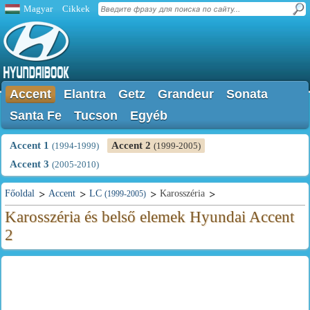
Magyar
Cikkek
Accent
Elantra
Getz
Grandeur
Sonata
Santa Fe
Tucson
Egyéb
Accent 1
Accent 2
(1994-1999)
(1999-2005)
Accent 3
(2005-2010)
Főoldal
Accent
LC
Karosszéria
(1999-2005)
Karosszéria és belső elemek Hyundai Accent
2