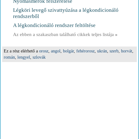
Nyomásmérők felszerelése
Légköri levegő szivattyúzása a légkondicionáló
rendszerből
A légkondicionáló rendszer feltöltése
Az ebben a szakaszban található cikkek teljes listája
»
Ez a rész elérhető a
orosz
,
angol
,
bolgár
,
fehérorosz
,
ukrán
,
szerb
,
horvát
,
román
,
lengyel
,
szlovák