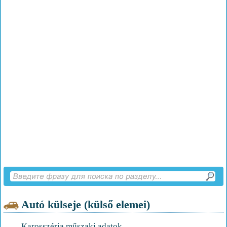
Autó külseje (külső elemei)
Karosszéria műszaki adatok