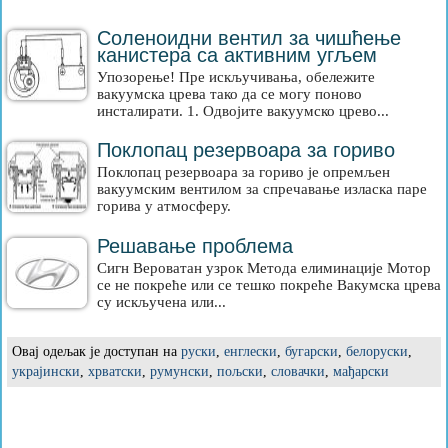
Соленоидни вентил за чишћење
канистера са активним угљем
Упозорење! Пре искључивања, обележите
вакуумска црева тако да се могу поново
инсталирати. 1. Одвојите вакуумско црево...
Поклопац резервоара за гориво
Поклопац резервоара за гориво је опремљен
вакуумским вентилом за спречавање изласка паре
горива у атмосферу.
Решавање проблема
Сигн Вероватан узрок Метода елиминације Мотор
се не покреће или се тешко покреће Вакумска црева
су искључена или...
Овај одељак је доступан на
руски
,
енглески
,
бугарски
,
белоруски
,
украјински
,
хрватски
,
румунски
,
пољски
,
словачки
,
мађарски