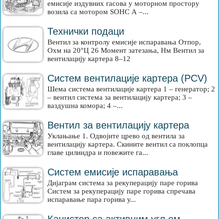
емисије издувних гасова у моторном простору
возила са мотором SOHC А –...
Технички подаци
Вентил за контролу емисије испаравања Отпор,
Охм на 20°Ц 26 Момент затезања, Нм Вентил за
вентилацију картера 8–12
Систем вентилације картера (PCV)
Шема система вентилације картера 1 – генератор; 2
– вентил система за вентилацију картера; 3 –
ваздушна комора; 4 –...
Вентил за вентилацију картера
Уклањање 1. Одвојите црево од вентила за
вентилацију картера. Скините вентил са поклопца
главе цилиндра и повежите га...
Систем емисије испаравања
Дијаграм система за рекуперацију паре горива
Систем за рекуперацију паре горива спречава
испаравање пара горива у...