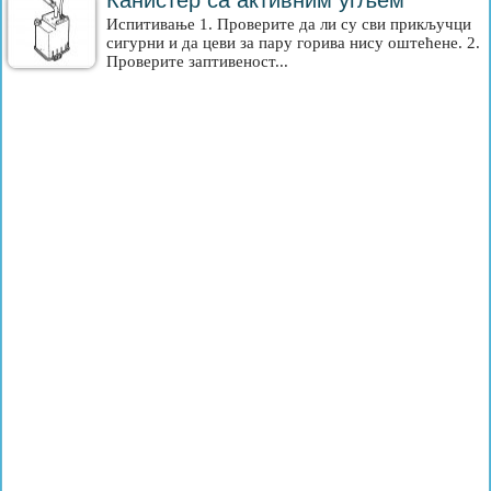
Канистер са активним угљем
Испитивање 1. Проверите да ли су сви прикључци
сигурни и да цеви за пару горива нису оштећене. 2.
Проверите заптивеност...