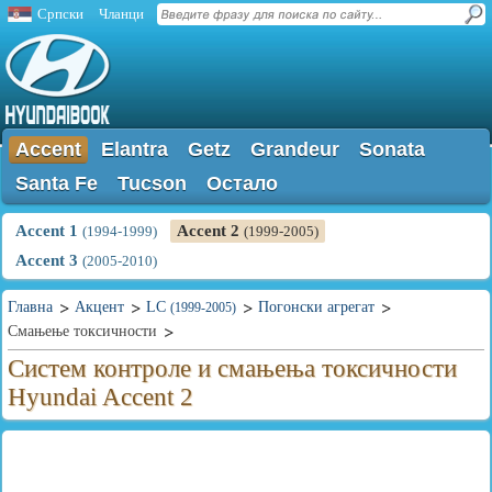
Српски
Чланци
Accent
Elantra
Getz
Grandeur
Sonata
Santa Fe
Tucson
Остало
Accent 1
Accent 2
(1994-1999)
(1999-2005)
Accent 3
(2005-2010)
Главна
Акцент
LC
Погонски агрегат
(1999-2005)
Смањење токсичности
Систем контроле и смањења токсичности
Hyundai Accent 2