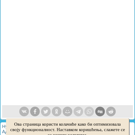
Ова страница користи колачиће како би оптимизовала
HyundaiBook.ru © 2018-2026
·
Пуна верзија
·
Мапа сајта
·
своју функционалност. Наставком коришћења, слажете се
Администрација
·
Претрага сајта
·
Власници Hyundai