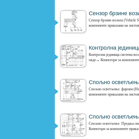
Сензор брзине воз
Сензор брзине возила (Vehicle
компоненте приказани на листо
Контролна јединиц
Контролна јединица система во
овде→ Конектори за компоненте
Спољно осветљење
Спољно осветљење. фарови (He
компоненте приказани на листо
Спољно осветљење
Спољно осветљење. Предња свет
Конектори за компоненте приказ