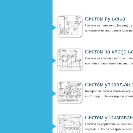
Систем пуњења
Систем за пуњење (Charging Sy
приказани на листовима дијагр
Систем за хлађењ
Систем за хлађење мотора (Coo
компоненте приказани на листо
Систем управљања
Контролни систем аутоматског 
везе" овде→ Конектори за компо
Систем убризгава
Систем за убризгавање горива
одељак "Шеме електричне везе"