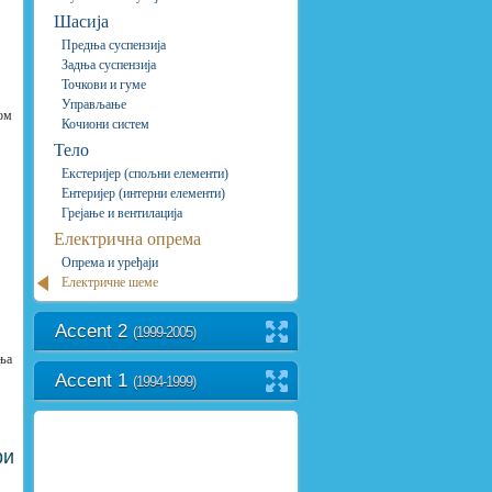
Шасија
Предња суспензија
Задња суспензија
Точкови и гуме
Управљање
ком
Кочиони систем
Тело
Екстеријер (спољни елементи)
Ентеријер (интерни елементи)
Грејање и вентилација
Електрична опрема
Опрема и уређаји
Електричне шеме
Accent 2
(1999-2005)
ења
Accent 1
(1994-1999)
ри