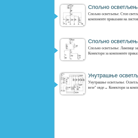
Спољно осветљење
Спољно осветљење. Стоп светла
компоненте приказани на листо
Спољно осветљење
Спољно осветљење. Лампице за
Конектори за компоненте приказ
Унутрашње осветљ
Унутрашње осветљење. Осветљењ
везе" овде→ Конектори за компо