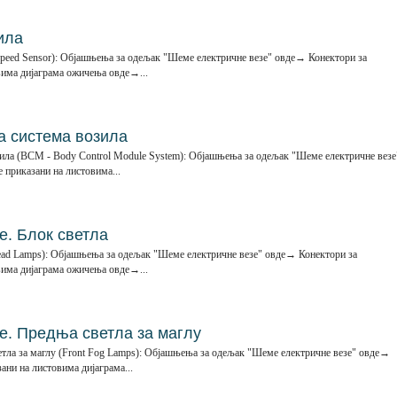
ила
 Speed Sensor): Објашњења за одељак "Шеме електричне везе" овде→ Конектори за
вима дијаграма ожичења овде→...
а система возила
зила (BCM - Body Control Module System): Објашњења за одељак "Шеме електричне везе
 приказани на листовима...
. Блок светла
ad Lamps): Објашњења за одељак "Шеме електричне везе" овде→ Конектори за
вима дијаграма ожичења овде→...
. Предња светла за маглу
ла за маглу (Front Fog Lamps): Објашњења за одељак "Шеме електричне везе" овде→
ани на листовима дијаграма...