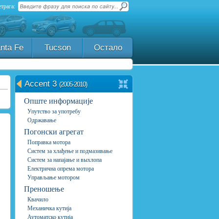
трага:
nta Fe
Tucson
Остало
Accent 3
(2005-2010)
Опште информације
Упутство за употребу
Одржавање
Погонски агрегат
Поправка мотора
Систем за хлађење и подмазивање
Систем за напајање и выхлопа
Електрична опрема мотора
Управљање мотором
Преношење
Квачило
Механичка кутија
Аутоматско кутија