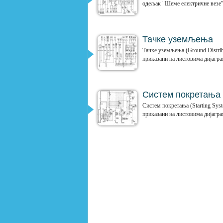
одељак "Шеме електричне везе"
Тачке уземљења
Тачке уземљења (Ground Distri
приказани на листовима дијагр
Систем покретања
Систем покретања (Starting Sy
приказани на листовима дијагр