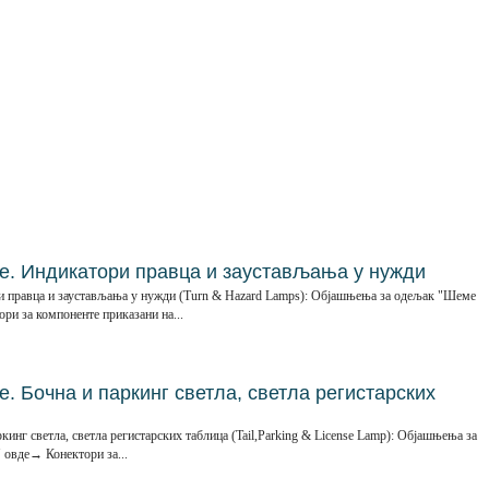
. Индикатори правца и заустављања у нужди
 правца и заустављања у нужди (Turn & Hazard Lamps): Објашњења за одељак "Шеме
ри за компоненте приказани на...
 Бочна и паркинг светла, светла регистарских
инг светла, светла регистарских таблица (Tail,Parking & License Lamp): Објашњења за
 овде→ Конектори за...