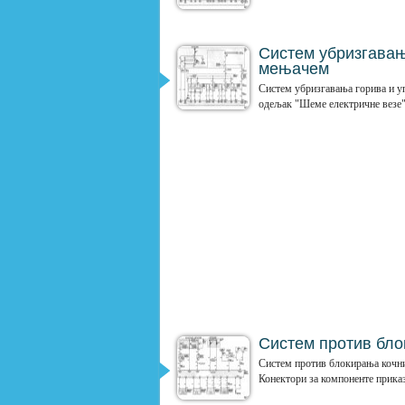
Систем убризгавањ
мењачем
Систем убризгавања горива и 
одељак "Шеме електричне везе"
Систем против бл
Систем против блокирања кочни
Конектори за компоненте приказ