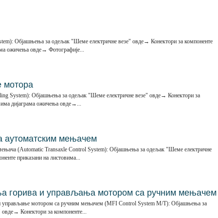
stem): Објашњења за одељак "Шеме електричне везе" овде→ Конектори за компоненте
ама ожичења овде→ Фотографије...
е мотора
ling System): Објашњења за одељак "Шеме електричне везе" овде→ Конектори за
вима дијаграма ожичења овде→...
 аутоматским мењачем
мењача (Automatic Transaxle Control System): Објашњења за одељак "Шеме електричне
ненте приказани на листовима...
ња горива и управљања мотором са ручним мењачем
 и управљање мотором са ручним мењачем (MFI Control System М/Т): Објашњења за
 овде→ Конектори за компоненте...