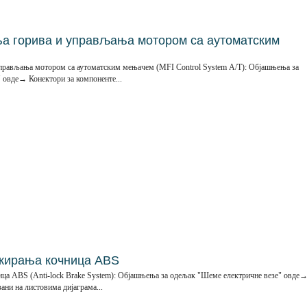
а горива и управљања мотором са аутоматским
управљања мотором са аутоматским мењачем (MFI Control System А/Т): Објашњења за
 овде→ Конектори за компоненте...
окирања кочница ABS
ца ABS (Anti-lock Brake System): Објашњења за одељак "Шеме електричне везе" овде
ани на листовима дијаграма...