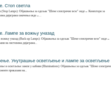
. Стоп светла
 (Stop Lamps): Објашњења за одељак "Шеме електричне везе" овде→ Конектори за
вима дијаграма ожичења овде→...
. Лампе за вожњу уназад
 вожњу уназад (Back-up Lamps): Објашњења за одељак "Шеме електричне везе" овде→
ани на листовима дијаграма...
ење. Унутрашње осветљење и лампе за осветљење
е и осветљење лампе у кабини (Illuminations): Објашњења за одељак "Шеме електрич
ненте приказани на...