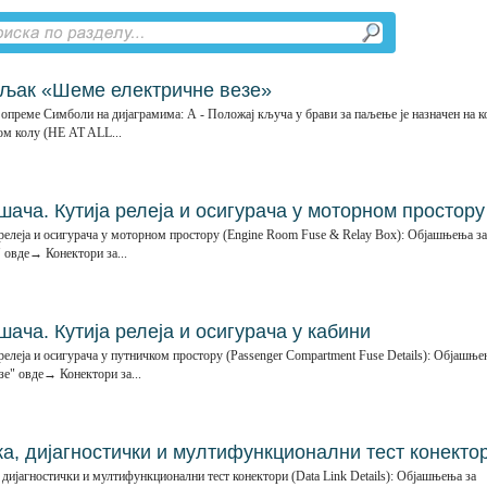
љак «Шеме електричне везе»
опреме Симболи на дијаграмима: А - Положај кључа у брави за паљење је назначен на 
вом колу (НЕ AT ALL...
ача. Кутија релеја и осигурача у моторном простору
релеја и осигурача у моторном простору (Engine Room Fuse & Relay Box): Објашњења за
 овде→ Конектори за...
ча. Кутија релеја и осигурача у кабини
елеја и осигурача у путничком простору (Passenger Compartment Fuse Details): Објашњ
зе" овде→ Конектори за...
а, дијагностички и мултифункционални тест конекто
 дијагностички и мултифункционални тест конектори (Data Link Details): Објашњења за