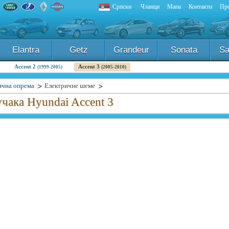
Српски
Чланци
Мапа
Контакти
Пре
Elantra
Getz
Grandeur
Sonata
Sa
Accent 2
Accent 3
(1999-2005)
(2005-2010)
ична опрема
Електричне шеме
чака Hyundai Accent 3