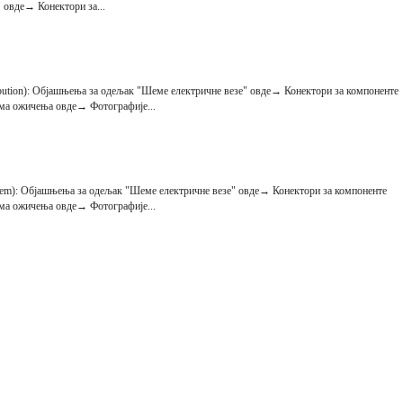
 овде→ Конектори за...
bution): Објашњења за одељак "Шеме електричне везе" овде→ Конектори за компоненте
ама ожичења овде→ Фотографије...
stem): Објашњења за одељак "Шеме електричне везе" овде→ Конектори за компоненте
ама ожичења овде→ Фотографије...