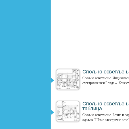
Спољно осветљење
Спољно осветљење. Индикатори
електричне везе" овде→ Конекто
Спољно осветљење.
таблица
Спољно осветљење. Бочна и парк
одељак "Шеме електричне везе"