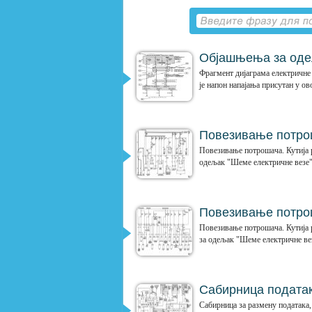
Објашњења за оде
Фрагмент дијаграма електричне 
је напон напајања присутан у о
Повезивање потрош
Повезивање потрошача. Кутија 
одељак "Шеме електричне везе"
Повезивање потроша
Повезивање потрошача. Кутија р
за одељак "Шеме електричне ве
Сабирница податак
Сабирница за размену података,