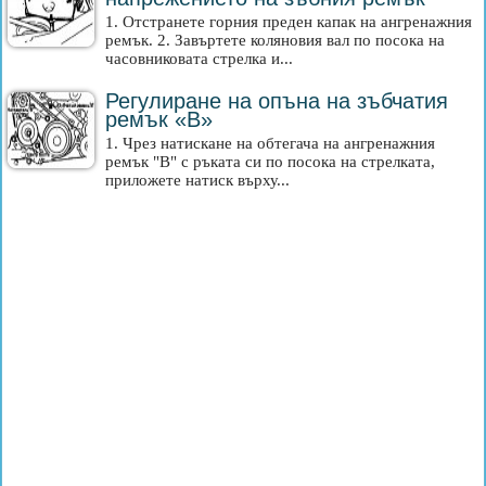
1. Отстранете горния преден капак на ангренажния
ремък. 2. Завъртете коляновия вал по посока на
часовниковата стрелка и...
Регулиране на опъна на зъбчатия
ремък «B»
1. Чрез натискане на обтегача на ангренажния
ремък "B" с ръката си по посока на стрелката,
приложете натиск върху...