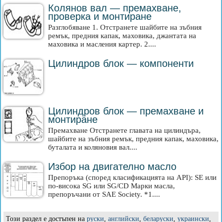
Колянов вал — премахване,
проверка и монтиране
Разглобяване 1. Отстранете шайбите на зъбния
ремък, предния капак, маховика, джантата на
маховика и масления картер. 2....
Цилиндров блок — компоненти
Цилиндров блок — премахване и
монтиране
Премахване Отстранете главата на цилиндъра,
шайбите на зъбния ремък, предния капак, маховика,
буталата и коляновия вал....
Избор на двигателно масло
Препоръка (според класификацията на API): SE или
по-висока SG или SG/CD Марки масла,
препоръчани от SAE Society. *1....
Този раздел е достъпен на
руски
,
английски
,
беларуски
,
украински
,