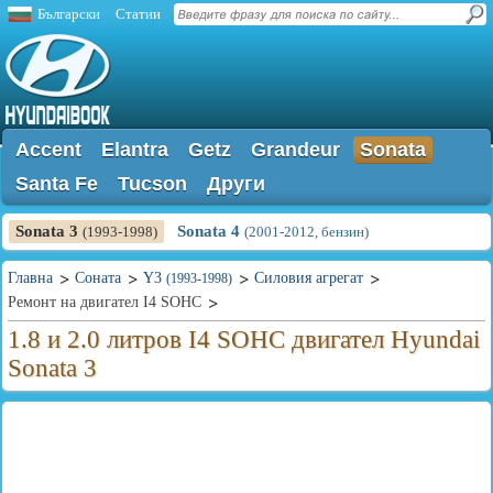
Български
Статии
Accent
Elantra
Getz
Grandeur
Sonata
Santa Fe
Tucson
Други
Sonata 3
Sonata 4
(1993-1998)
(2001-2012, бензин)
Главна
Соната
Y3
Силовия агрегат
(1993-1998)
Ремонт на двигател I4 SOHC
1.8 и 2.0 литров I4 SOHC двигател Hyundai
Sonata 3