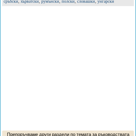
сръбски
,
хърватски
,
румънски
,
полски
,
словашки
,
унгарски
Препоръчваме други раздели по темата за ръководствата