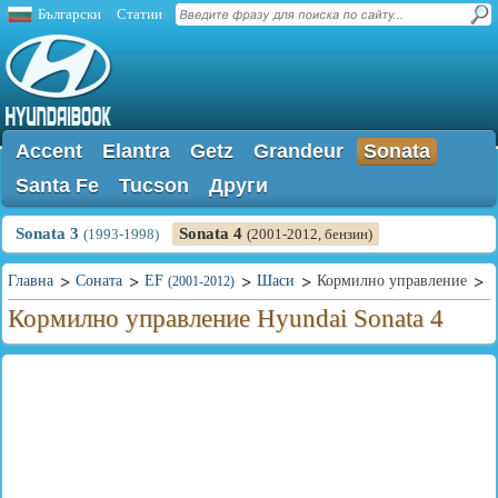
Български
Статии
Accent
Elantra
Getz
Grandeur
Sonata
Santa Fe
Tucson
Други
Sonata 3
Sonata 4
(1993-1998)
(2001-2012, бензин)
Главна
Соната
EF
Шаси
Кормилно управление
(2001-2012)
Кормилно управление Hyundai Sonata 4