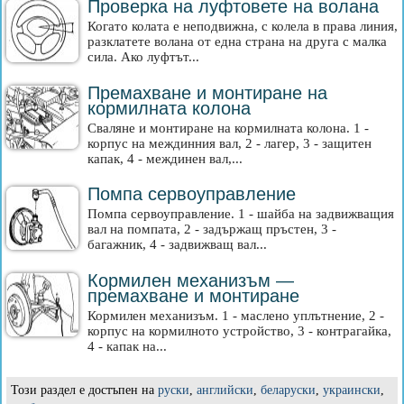
Проверка на луфтовете на волана
Когато колата е неподвижна, с колела в права линия,
разклатете волана от една страна на друга с малка
сила. Ако луфтът...
Премахване и монтиране на
кормилната колона
Сваляне и монтиране на кормилната колона. 1 -
корпус на междинния вал, 2 - лагер, 3 - защитен
капак, 4 - междинен вал,...
Помпа сервоуправление
Помпа сервоуправление. 1 - шайба на задвижващия
вал на помпата, 2 - задържащ пръстен, 3 -
багажник, 4 - задвижващ вал...
Кормилен механизъм —
премахване и монтиране
Кормилен механизъм. 1 - маслено уплътнение, 2 -
корпус на кормилното устройство, 3 - контрагайка,
4 - капак на...
Този раздел е достъпен на
руски
,
английски
,
беларуски
,
украински
,