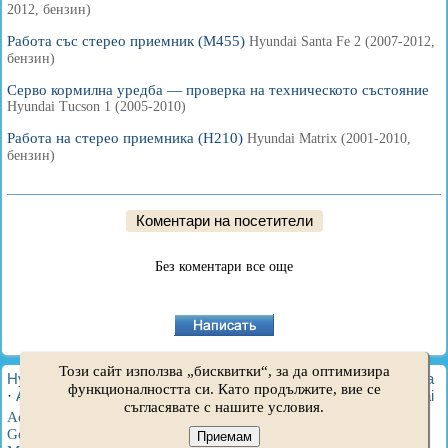
2012, бензин)
Работа със стерео приемник (M455)
Hyundai Santa Fe 2 (2007-2012,
бензин)
Серво кормилна уредба — проверка на техническото състояние
Hyundai Tucson 1 (2005-2010)
Работа на стерео приемника (H210)
Hyundai Matrix (2001-2010,
бензин)
Коментари на посетители
Без коментари все още
Този сайт използва „бисквитки“, за да оптимизира
HyundaiBook.ru © 2018-2026
·
Пълна версия
·
Карта на сайта
функционалността си. Като продължите, вие се
·
Администрация
·
Търсене в сайта
·
Собственици на Hyundai
съгласявате с нашите условия.
Accent 1
·
Accent 2
·
Accent 3
·
Elantra 1
·
Elantra 2
·
Elantra 3
·
Getz
·
Sonata 3
·
Sonata 4
·
Santa Fe 2
·
Tucson 1
·
Tucson 2
·
Приемам