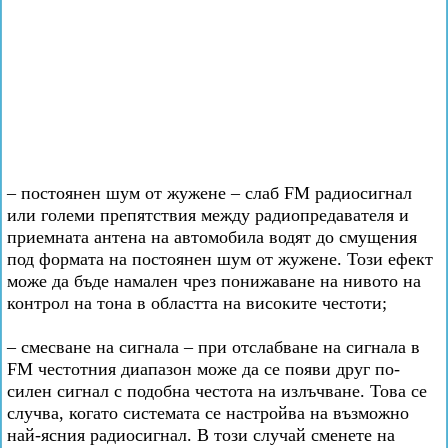
– постоянен шум от жужене – слаб FM радиосигнал
или големи препятствия между радиопредавателя и
приемната антена на автомобила водят до смущения
под формата на постоянен шум от жужене. Този ефект
може да бъде намален чрез понижаване на нивото на
контрол на тона в областта на високите честоти;
– смесване на сигнала – при отслабване на сигнала в
FM честотния диапазон може да се появи друг по-
силен сигнал с подобна честота на излъчване. Това се
случва, когато системата се настройва на възможно
най-ясния радиосигнал. В този случай сменете на