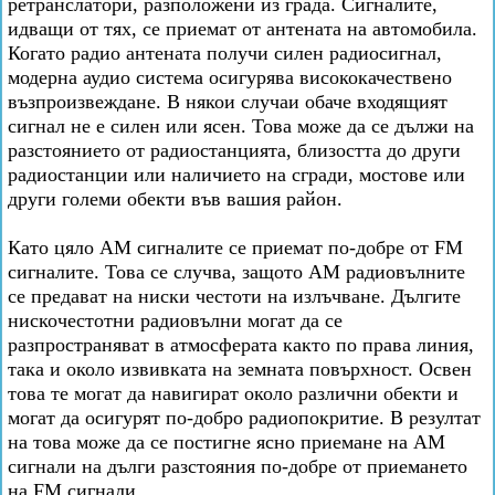
ретранслатори, разположени из града. Сигналите,
идващи от тях, се приемат от антената на автомобила.
Когато радио антената получи силен радиосигнал,
модерна аудио система осигурява висококачествено
възпроизвеждане. В някои случаи обаче входящият
сигнал не е силен или ясен. Това може да се дължи на
разстоянието от радиостанцията, близостта до други
радиостанции или наличието на сгради, мостове или
други големи обекти във вашия район.
Като цяло AM сигналите се приемат по-добре от FM
сигналите. Това се случва, защото AM радиовълните
се предават на ниски честоти на излъчване. Дългите
нискочестотни радиовълни могат да се
разпространяват в атмосферата както по права линия,
така и около извивката на земната повърхност. Освен
това те могат да навигират около различни обекти и
могат да осигурят по-добро радиопокритие. В резултат
на това може да се постигне ясно приемане на AM
сигнали на дълги разстояния по-добре от приемането
на FM сигнали.