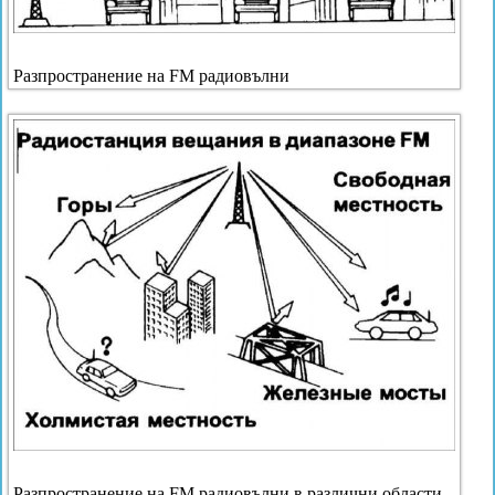
Разпространение на FM радиовълни
Разпространение на FM радиовълни в различни области