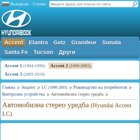
Български
Статии
Accent
Elantra
Getz
Grandeur
Sonata
Santa Fe
Tucson
Други
Accent 1
Accent 2
(1994-1999)
(1999-2005)
Accent 3
(2005-2010)
Главна
Акцент
LC
Ръководство на потребителя
(1999-2005)
Контролни устройства
Автомобилна стерео уредба
Автомобилна стерео уредба
(Hyundai Accent
LC)