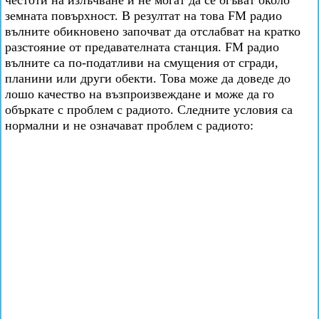
честоти на излъчване и не могат да се огъват около
земната повърхност. В резултат на това FM радио
вълните обикновено започват да отслабват на кратко
разстояние от предавателната станция. FM радио
вълните са по-податливи на смущения от сгради,
планини или други обекти. Това може да доведе до
лошо качество на възпроизвеждане и може да го
объркате с проблем с радиото. Следните условия са
нормални и не означават проблем с радиото: