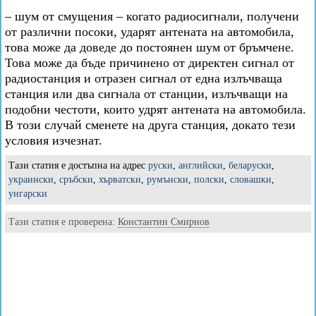
– шум от смущения – когато радиосигнали, получени
от различни посоки, ударят антената на автомобила,
това може да доведе до постоянен шум от бръмчене.
Това може да бъде причинено от директен сигнал от
радиостанция и отразен сигнал от една излъчваща
станция или два сигнала от станции, излъчващи на
подобни честоти, които удрят антената на автомобила.
В този случай сменете на друга станция, докато тези
условия изчезнат.
Тази статия е достъпна на адрес
руски
,
английски
,
беларуски
,
украински
,
сръбски
,
хърватски
,
румънски
,
полски
,
словашки
,
унгарски
Тази статия е проверена:
Константин Смирнов