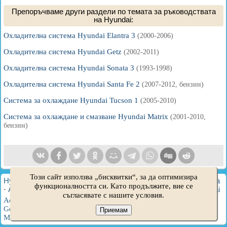
Препоръчваме други раздели по темата за ръководствата
на Hyundai:
Охладителна система Hyundai Elantra 3
(2000-2006)
Охладителна система Hyundai Getz
(2002-2011)
Охладителна система Hyundai Sonata 3
(1993-1998)
Охладителна система Hyundai Santa Fe 2
(2007-2012, бензин)
Система за охлаждане Hyundai Tucson 1
(2005-2010)
Система за охлаждане и смазване Hyundai Matrix
(2001-2010,
бензин)
Този сайт използва „бисквитки“, за да оптимизира
HyundaiBook.ru © 2018-2026
·
Пълна версия
·
Карта на сайта
функционалността си. Като продължите, вие се
·
Администрация
·
Търсене в сайта
·
Собственици на Hyundai
съгласявате с нашите условия.
Accent 1
·
Accent 2
·
Accent 3
·
Elantra 1
·
Elantra 2
·
Elantra 3
·
Getz
·
Sonata 3
·
Sonata 4
·
Santa Fe 2
·
Tucson 1
·
Tucson 2
·
Приемам
Matrix