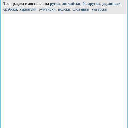
Този раздел е достъпен на
руски
,
английски
,
беларуски
,
украински
,
сръбски
,
хърватски
,
румънски
,
полски
,
словашки
,
унгарски