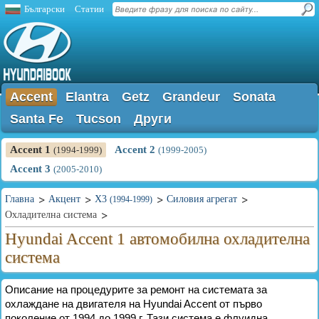
Български
Статии
Accent
Elantra
Getz
Grandeur
Sonata
Santa Fe
Tucson
Други
Accent 1
Accent 2
(1994-1999)
(1999-2005)
Accent 3
(2005-2010)
Главна
Акцент
X3
Силовия агрегат
(1994-1999)
Охладителна система
Hyundai Accent 1 автомобилна охладителна
система
Описание на процедурите за ремонт на системата за
охлаждане на двигателя на Hyundai Accent от първо
поколение от 1994 до 1999 г. Тази система е флуидна,