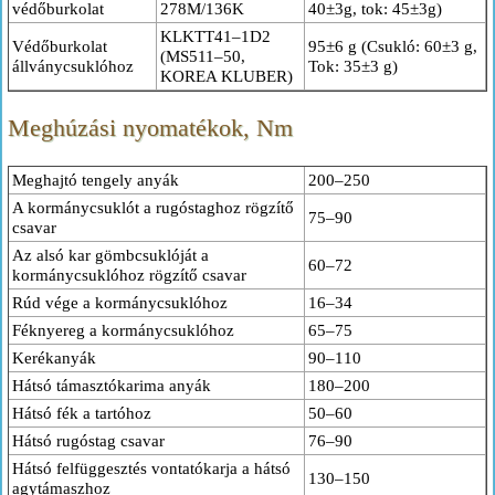
védőburkolat
278M/136K
40±3g, tok: 45±3g)
KLKTT41–1D2
Védőburkolat
95±6 g (Csukló: 60±3 g,
(MS511–50,
állványcsuklóhoz
Tok: 35±3 g)
KOREA KLUBER)
Meghúzási nyomatékok, Nm
Meghajtó tengely anyák
200–250
A kormánycsuklót a rugóstaghoz rögzítő
75–90
csavar
Az alsó kar gömbcsuklóját a
60–72
kormánycsuklóhoz rögzítő csavar
Rúd vége a kormánycsuklóhoz
16–34
Féknyereg a kormánycsuklóhoz
65–75
Kerékanyák
90–110
Hátsó támasztókarima anyák
180–200
Hátsó fék a tartóhoz
50–60
Hátsó rugóstag csavar
76–90
Hátsó felfüggesztés vontatókarja a hátsó
130–150
agytámaszhoz