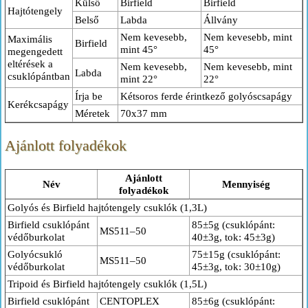
Külső
Birfield
Birfield
Hajtótengely
Belső
Labda
Állvány
Nem kevesebb,
Nem kevesebb, mint
Maximális
Birfield
mint 45°
45°
megengedett
eltérések a
Nem kevesebb,
Nem kevesebb, mint
Labda
csuklópántban
mint 22°
22°
Írja be
Kétsoros ferde érintkező golyóscsapágy
Kerékcsapágy
Méretek
70x37 mm
Ajánlott folyadékok
Ajánlott
Név
Mennyiség
folyadékok
Golyós és Birfield hajtótengely csuklók (1,3L)
Birfield csuklópánt
85±5g (csuklópánt:
MS511–50
védőburkolat
40±3g, tok: 45±3g)
Golyócsukló
75±15g (csuklópánt:
MS511–50
védőburkolat
45±3g, tok: 30±10g)
Tripoid és Birfield hajtótengely csuklók (1,5L)
Birfield csuklópánt
CENTOPLEX
85±6g (csuklópánt: