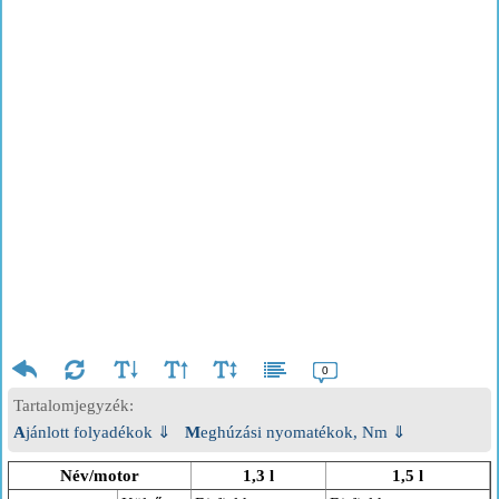
0
Tartalomjegyzék:
Ajánlott folyadékok ⇓
Meghúzási nyomatékok, Nm ⇓
Név/motor
1,3 l
1,5 l