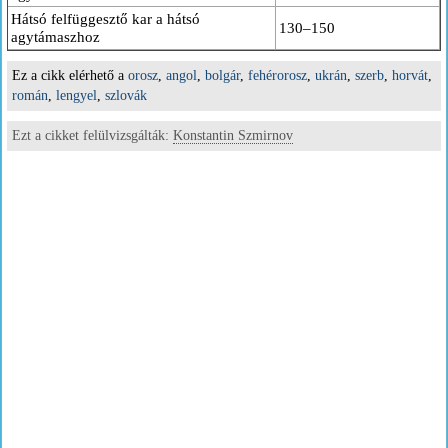
Hátsó felfüggesztő kar a hátsó
130–150
agytámaszhoz
Ez a cikk elérhető a
orosz
,
angol
,
bolgár
,
fehérorosz
,
ukrán
,
szerb
,
horvát
,
román
,
lengyel
,
szlovák
Ezt a cikket felülvizsgálták:
Konstantin Szmirnov