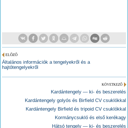
ELŐZŐ
Általános információk a tengelyekről és a
hajtótengelyekről
KÖVETKEZŐ
Kardántengely — ki- és beszerelés
Kardántengely golyós és Birfield CV csuklókkal
Kardántengely Birfield és tripoid CV csuklókkal
Kormánycsukló és első kerékagy
Hátsó tengely — ki- és beszerelés