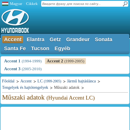
Magyar
Cikkek
Accent
Elantra
Getz
Grandeur
Sonata
Santa Fe
Tucson
Egyéb
Accent 1
Accent 2
(1994-1999)
(1999-2005)
Accent 3
(2005-2010)
Főoldal
Accent
LC
Jármű hajtáslánca
(1999-2005)
Tengelyek és hajtótengelyek
Műszaki adatok
Műszaki adatok
(Hyundai Accent LC)