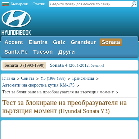
Български
Статии
Accent
Elantra
Getz
Grandeur
Sonata
Santa Fe
Tucson
Други
Sonata 3
Sonata 4
(1993-1998)
(2001-2012, бензин)
Главна
Соната
Y3
Трансмисия
(1993-1998)
Автоматична скоростна кутия KM-175
Тест за блокиране на преобразувателя на въртящия момент
Тест за блокиране на преобразувателя на
въртящия момент
(Hyundai Sonata Y3)