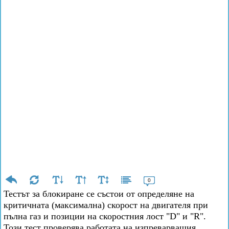
0
Тестът за блокиране се състои от определяне на
критичната (максимална) скорост на двигателя при
пълна газ и позиции на скоростния лост "D" и "R".
Този тест проверява работата на изпреварващия