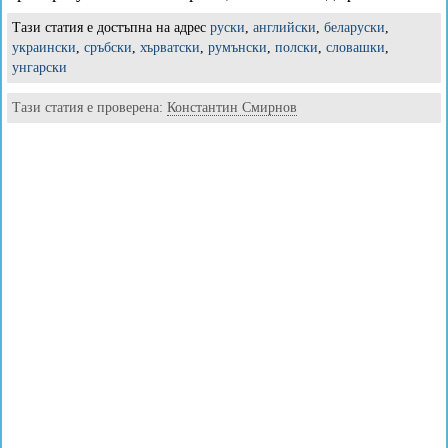
Тази статия е достъпна на адрес
руски
,
английски
,
беларуски
,
украински
,
сръбски
,
хърватски
,
румънски
,
полски
,
словашки
,
унгарски
Тази статия е проверена:
Константин Смирнов