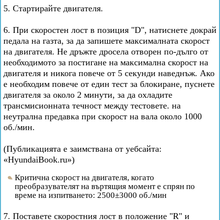
5. Стартирайте двигателя.
6. При скоростен лост в позиция "D", натиснете докрай
педала на газта, за да запишете максималната скорост
на двигателя. Не дръжте дросела отворен по-дълго от
необходимото за постигане на максимална скорост на
двигателя и никога повече от 5 секунди наведнъж. Ако
е необходим повече от един тест за блокиране, пуснете
двигателя за около 2 минути, за да охладите
трансмисионната течност между тестовете. на
неутрална предавка при скорост на вала около 1000
об./мин.
(Публикацията е заимствана от уебсайта:
«HyundaiBook.ru»)
Критична скорост на двигателя, когато
преобразувателят на въртящия момент е спрян по
време на изпитването: 2500±3000 об./мин
7. Поставете скоростния лост в положение "R" и