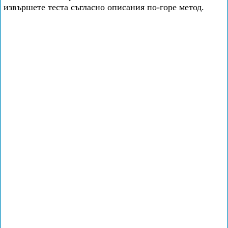
извършете теста съгласно описания по-горе метод.