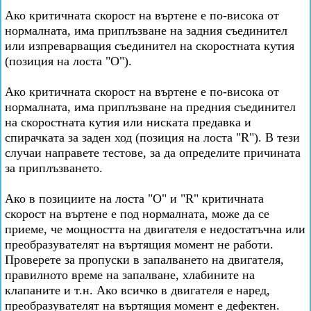
Ако критичната скорост на въртене е по-висока от
нормалната, има приплъзване на задния съединител
или изпреварващия съединител на скоростната кутия
(позиция на лоста "O").
Ако критичната скорост на въртене е по-висока от
нормалната, има приплъзване на предния съединител
на скоростната кутия или ниската предавка и
спирачката за заден ход (позиция на лоста "R"). В тези
случаи направете тестове, за да определите причината
за приплъзването.
Ако в позициите на лоста "O" и "R" критичната
скорост на въртене е под нормалната, може да се
приеме, че мощността на двигателя е недостатъчна или
преобразувателят на въртящия момент не работи.
Проверете за пропуски в запалването на двигателя,
правилното време на запалване, хлабините на
клапаните и т.н. Ако всичко в двигателя е наред,
преобразувателят на въртящия момент е дефектен.