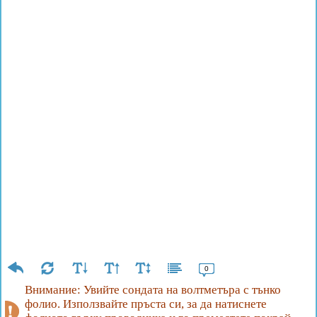
0
Внимание: Увийте сондата на волтметъра с тънко
фолио. Използвайте пръста си, за да натиснете