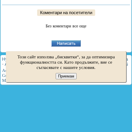
Коментари на посетители
Без коментари все още
Този сайт използва „бисквитки“, за да оптимизира
HyundaiBook.ru © 2018-2026
·
Пълна версия
·
Карта на сайта
функционалността си. Като продължите, вие се
·
Администрация
·
Търсене в сайта
·
Собственици на Hyundai
съгласявате с нашите условия.
Accent 1
·
Accent 2
·
Accent 3
·
Elantra 1
·
Elantra 2
·
Elantra 3
·
Getz
·
Sonata 3
·
Sonata 4
·
Santa Fe 2
·
Tucson 1
·
Tucson 2
·
Приемам
Matrix