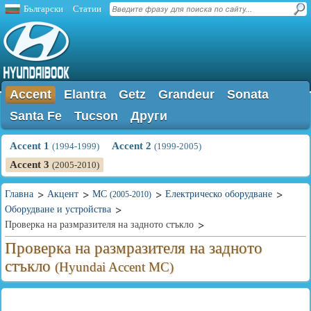
Български
Статии
Accent
Elantra
Getz
Grandeur
Sonata
Santa Fe
Tucson
Други
Accent 1
Accent 2
(1994-1999)
(1999-2005)
Accent 3
(2005-2010)
Главна
Акцент
MC
Електрическо оборудване
(2005-2010)
Оборудване и устройства
Проверка на размразителя на задното стъкло
Проверка на размразителя на задното
стъкло
(Hyundai Accent MC)