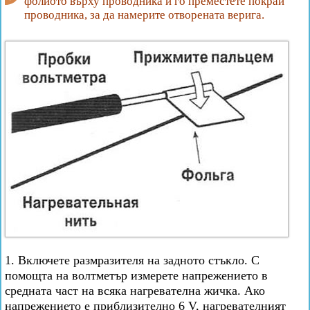
фолиото върху проводника и го преместете покрай
проводника, за да намерите отворената верига.
1. Включете размразителя на задното стъкло. С
помощта на волтметър измерете напрежението в
средната част на всяка нагревателна жичка. Ако
напрежението е приблизително 6 V, нагревателният