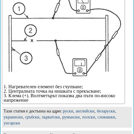
1. Нагревателен елемент без счупване;
2. Централната точка на нишката с прекъсване;
3. Клема (+). Волтметърът показва два пъти по-високо
напрежение
Тази статия е достъпна на адрес
руски
,
английски
,
беларуски
,
украински
,
сръбски
,
хърватски
,
румънски
,
полски
,
словашки
,
унгарски