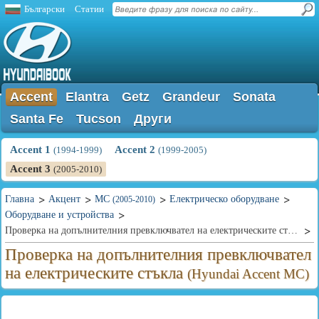
Български
Статии
Accent
Elantra
Getz
Grandeur
Sonata
Santa Fe
Tucson
Други
Accent 1
Accent 2
(1994-1999)
(1999-2005)
Accent 3
(2005-2010)
Главна
Акцент
MC
Електрическо оборудване
(2005-2010)
Оборудване и устройства
Проверка на допълнителния превключвател на електрическите стъкла
Проверка на допълнителния превключвател
на електрическите стъкла
(Hyundai Accent MC)