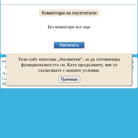
Коментари на посетители
Без коментари все още
Този сайт използва „бисквитки“, за да оптимизира
HyundaiBook.ru © 2018-2026
·
Пълна версия
·
Карта на сайта
функционалността си. Като продължите, вие се
·
Администрация
·
Търсене в сайта
·
Собственици на Hyundai
съгласявате с нашите условия.
Accent 1
·
Accent 2
·
Accent 3
·
Elantra 1
·
Elantra 2
·
Elantra 3
·
Getz
·
Sonata 3
·
Sonata 4
·
Santa Fe 2
·
Tucson 1
·
Tucson 2
·
Приемам
Matrix