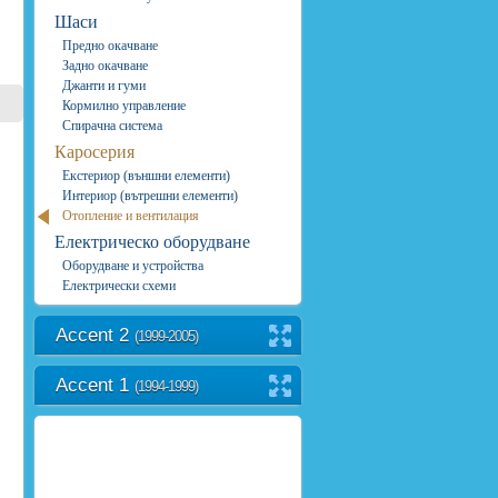
Шаси
Предно окачване
Задно окачване
Джанти и гуми
Кормилно управление
Спирачна система
Каросерия
Екстериор (външни елементи)
Интериор (вътрешни елементи)
Отопление и вентилация
Електрическо оборудване
Оборудване и устройства
Електрически схеми
Accent 2
(1999-2005)
Accent 1
(1994-1999)