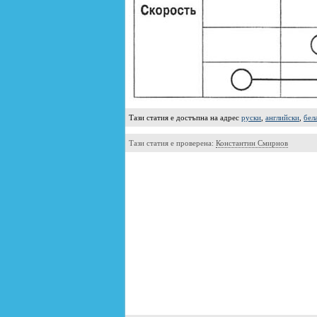
Тази статия е достъпна на адрес
руски
,
английски
,
бел
Тази статия е проверена:
Константин Смирнов