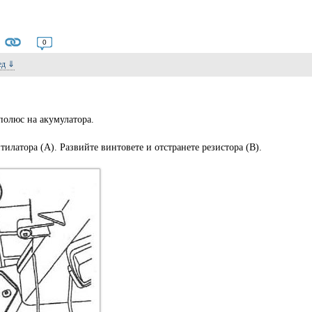
0
лед ⇓
полюс на акумулатора.
тилатора (A). Развийте винтовете и отстранете резистора (B).