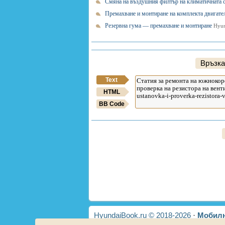
Смяна на въздушния филтър на климатичната 
Премахване и монтиране на комплекта двигате
Резервна гума — премахване и монтиране
Hyun
Връзка
Text
HTML
BB Code
HyundaiBook.ru © 2018-2026
·
Мобилн
в сайта
·
Собственици на Hyundai