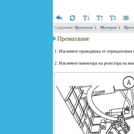
Съдържание:
Премахване ⇓
Монтиране ⇓
Прег
Премахване
1. Изключете проводника от отрицателния 
2. Изключете конектора на резистора на вен