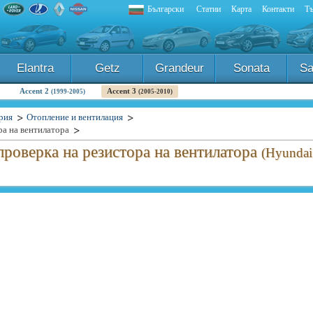
Български
Статии
Карта
Контакти
Тъ
Elantra
Getz
Grandeur
Sonata
Sa
Accent 2
Accent 3
(1999-2005)
(2005-2010)
рия
Отопление и вентилация
ра на вентилатора
проверка на резистора на вентилатора
(Hyundai