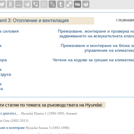
ent 3: Отопление и вентилация
СЛЕДВАЩИ
а силовия
Премахване, монтиране и проверка н
задвижването на всмукателната клап
а
Премахване и монтиране на блока з
управление на климатик
тора
Четене на кодове за грешки на климатик
а
ъздуха
а
па
и статии по темата за ръководствата на Hyundai:
 л двигател,…
Hyundai Elantra 1 (1990-1995, бензин)
i Getz (2002-2011)
ване и монтиране
Hyundai Sonata 3 (1993-1998)