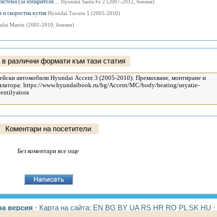
система (за изпарителя…
Hyundai Santa Fe 2 (2007-2012, бензин)
л и скоростна кутия
Hyundai Tucson 1 (2005-2010)
dai Matrix (2001-2010, бензин)
 в различни формати към тази статия
Коментари на посетители
Без коментари все още
а версия
·
Карта на сайта:
EN
BG
BY
UA
RS
HR
RO
PL
SK
HU