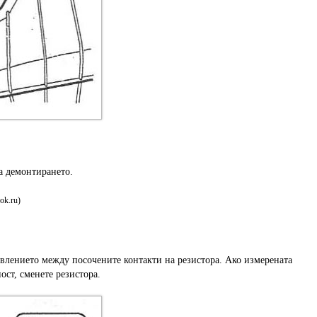
а демонтирането.
ok.ru)
влението между посочените контакти на резистора. Ако измерената
ост, сменете резистора.