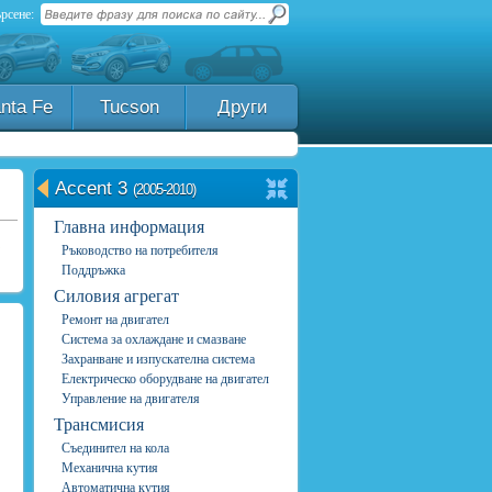
рсене:
nta Fe
Tucson
Други
Accent 3
(2005-2010)
Главна информация
Ръководство на потребителя
Поддръжка
Силовия агрегат
Ремонт на двигател
Система за охлаждане и смазване
Захранване и изпускателна система
Електрическо оборудване на двигател
Управление на двигателя
Трансмисия
Съединител на кола
Механична кутия
Автоматична кутия