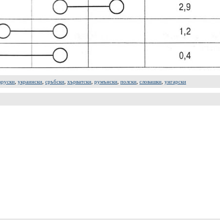
аруски
,
украински
,
сръбски
,
хърватски
,
румънски
,
полски
,
словашки
,
унгарски