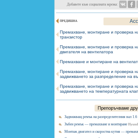
Добавете към социалната мрежа:
Acc
ПРЕДИШНА
Премахване, монтиране и проверка н
транзистор
Премахване, монтиране и проверка н
двигателя на вентилатора
Премахване и монтиране на вентила
Премахване, монтиране и проверка н
задвижването за разпределение на в
Премахване, монтиране и проверка н
задвижването на температурната кла
Препоръчваме друг
Задвижващ ремък на разпределителния вал 1.6
Зъбен ремък — премахване и монтиране
Hyunda
Монтаж двигател и скоростна кутия — премах