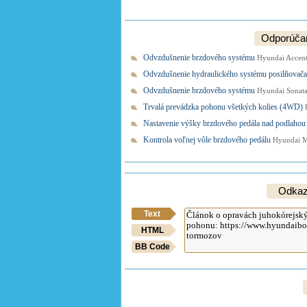
Odporúčam
Odvzdušnenie brzdového systému
Hyundai Accent
Odvzdušnenie hydraulického systému posilňovača
Odvzdušnenie brzdového systému
Hyundai Sonata
Trvalá prevádzka pohonu všetkých kolies (4WD)
Nastavenie výšky brzdového pedála nad podlaho
Kontrola voľnej vôle brzdového pedálu
Hyundai M
Odkaz 
Text
HTML
BB Code