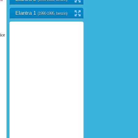
Elantra 1
(1990-1995, benzín)
ice