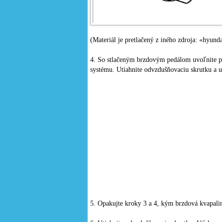
(Materiál je pretlačený z iného zdroja: «hyund
4. So stlačeným brzdovým pedálom uvoľnite p
systému. Utiahnite odvzdušňovaciu skrutku a u
5. Opakujte kroky 3 a 4, kým brzdová kvapali