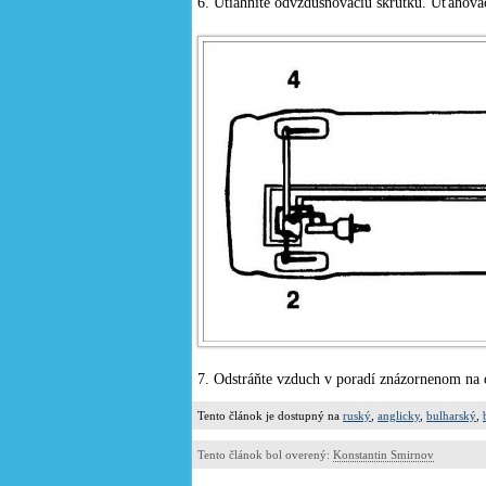
6. Utiahnite odvzdušňovaciu skrutku. Uťahov
7. Odstráňte vzduch v poradí znázornenom na 
Tento článok je dostupný na
ruský
,
anglicky
,
bulharský
,
Tento článok bol overený:
Konstantin Smirnov