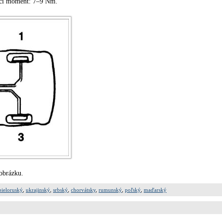
ací moment: 7–9 Nm.
obrázku.
bieloruský
,
ukrajinský
,
srbský
,
chorvátsky
,
rumunský
,
poľský
,
maďarský