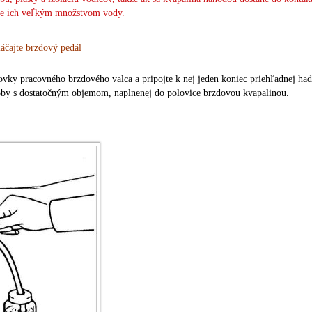
ite ich veľkým množstvom vody.
áčajte brzdový pedál
vky pracovného brzdového valca a pripojte k nej jeden koniec priehľadnej had
doby s dostatočným objemom, naplnenej do polovice brzdovou kvapalinou.