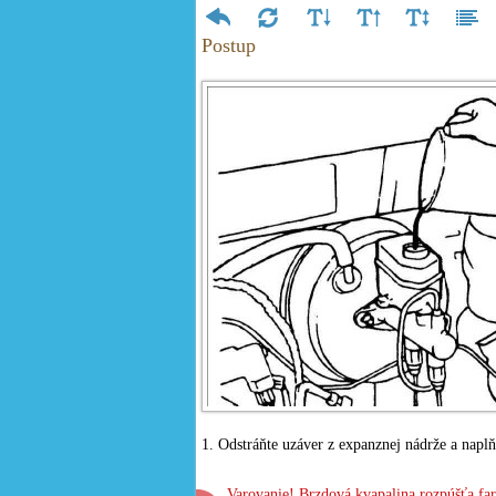
Postup
1. Odstráňte uzáver z expanznej nádrže a napl
Varovanie! Brzdová kvapalina rozpúšťa farb