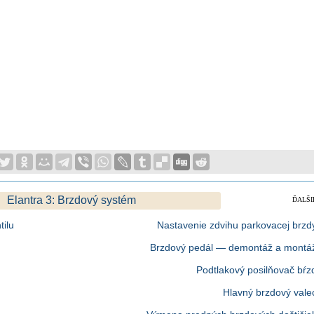
Elantra 3: Brzdový systém
ĎALŠI
ilu
Nastavenie zdvihu parkovacej brzd
Brzdový pedál — demontáž a montá
Podtlakový posilňovač bŕz
Hlavný brzdový vale