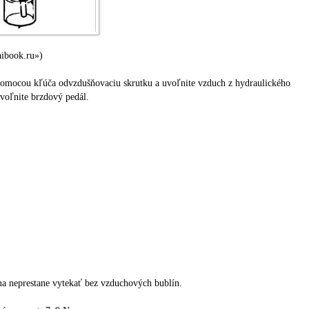
aibook.ru»)
omocou kľúča odvzdušňovaciu skrutku a uvoľnite vzduch z hydraulického
voľnite brzdový pedál.
na neprestane vytekať bez vzduchových bublín.