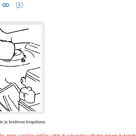
0
ňte ju brzdovou kvapalinou.
u, plasty a izoláciu vodičov, takže ak sa kvapalina náhodou dostane do kontak