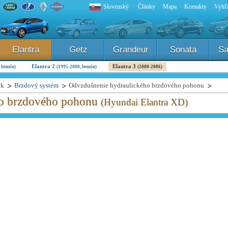
Slovenský
Články
Mapa
Kontakty
Vyhľa
Elantra
Getz
Grandeur
Sonata
Sa
Elantra 2
Elantra 3
 benzín)
(1995-2000, benzín)
(2000-2006)
ok
Brzdový systém
Odvzdušnenie hydraulického brzdového pohonu
ho brzdového pohonu
(Hyundai Elantra XD)