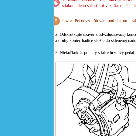
s lakom alebo súčasťami vozidla, opláchn
Pozor: Pri odvzdušňovaní pod tlakom nestl
2. Odskrutkujte uzáver z odvzdušňovacej konco
a druhý koniec hadice vložte do sklenenej ná
3. Niekoľkokrát pomaly stlačte brzdový pedál.