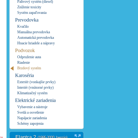
Palivový systém (diesel)
Zníženie toxicity
Systém zapaľovania
Prevodovka
Kvačilo
Manuálna prevodovka
Automatická prevodovka
Hnacie hriadele a nápravy
Podvozok
Odpruženie auta
Riadenie
Brzdový systém
Karoséria
Exteriér (vonkajšie prvky)
Interiér (vnútorné prvky)
Klimatizačný systém
Elektrické zariadenia
Vybavenie a nástroje
Svetlá a osvetlenie
Napájacie zariadenia
Schémy zapojenia
Elantra 2
tu
(1995-2000, benzín)