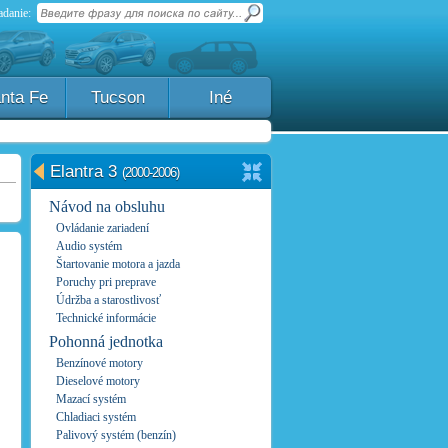
danie:
nta Fe
Tucson
Iné
Elantra 3
(2000-2006)
Návod na obsluhu
Ovládanie zariadení
Audio systém
Štartovanie motora a jazda
Poruchy pri preprave
Údržba a starostlivosť
Technické informácie
Pohonná jednotka
Benzínové motory
Dieselové motory
Mazací systém
Chladiaci systém
Palivový systém (benzín)