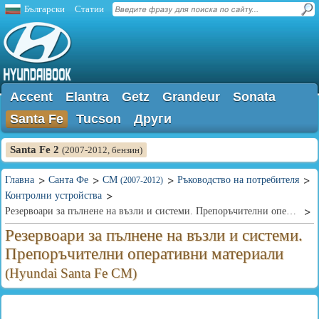
Български
Статии
Accent
Elantra
Getz
Grandeur
Sonata
Santa Fe
Tucson
Други
Santa Fe 2
(2007-2012, бензин)
Главна
Санта Фе
CM
Ръководство на потребителя
(2007-2012)
Контролни устройства
Резервоари за пълнене на възли и системи. Препоръчителни оперативни материали
Резервоари за пълнене на възли и системи.
Препоръчителни оперативни материали
(Hyundai Santa Fe CM)