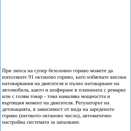
При липса на супер безоловно гориво можете да
използвате 91 октаново гориво, като избягвате високи
натоварвания на двигателя и пълно натоварване на
автомобила, както и шофиране в планината с ремарке
или с голям товар - това намалява мощността и
въртящия момент на двигателя. Регулаторът на
детонацията, в зависимост от вида на зареденото
гориво (неговото октаново число), автоматично
настройва системата за запалване.