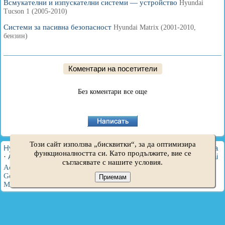
Всмукателни и изпускателни системи — устройство
Hyundai
Tucson 1 (2005-2010)
Системи за пасивна безопасност
Hyundai Matrix (2001-2010,
бензин)
Коментари на посетители
Без коментари все още
Този сайт използва „бисквитки“, за да оптимизира
HyundaiBook.ru © 2018-2026
·
Пълна версия
·
Карта на сайта
функционалността си. Като продължите, вие се
·
Администрация
·
Търсене в сайта
·
Собственици на Hyundai
съгласявате с нашите условия.
Accent 1
·
Accent 2
·
Accent 3
·
Elantra 1
·
Elantra 2
·
Elantra 3
·
Getz
·
Sonata 3
·
Sonata 4
·
Santa Fe 2
·
Tucson 1
·
Tucson 2
·
Приемам
Matrix