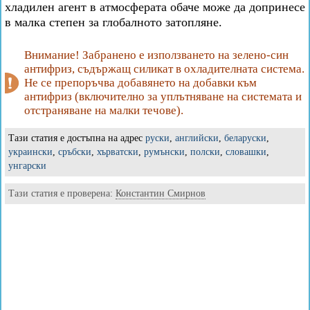
хладилен агент в атмосферата обаче може да допринесе
в малка степен за глобалното затопляне.
Внимание! Забранено е използването на зелено-син
антифриз, съдържащ силикат в охладителната система.
Не се препоръчва добавянето на добавки към
антифриз (включително за уплътняване на системата и
отстраняване на малки течове).
Тази статия е достъпна на адрес
руски
,
английски
,
беларуски
,
украински
,
сръбски
,
хърватски
,
румънски
,
полски
,
словашки
,
унгарски
Тази статия е проверена:
Константин Смирнов