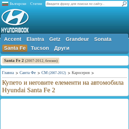
Български
Статии
Accent
Elantra
Getz
Grandeur
Sonata
Santa Fe
Tucson
Други
Santa Fe 2
(2007-2012, бензин)
Главна
Санта Фе
CM
Каросерия
(2007-2012)
Купето и неговите елементи на автомобила
Hyundai Santa Fe 2