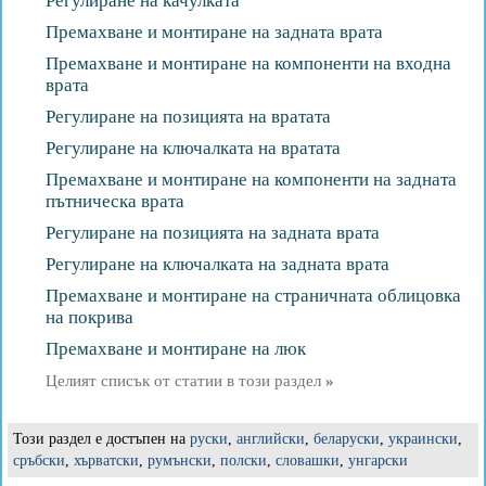
Регулиране на качулката
Премахване и монтиране на задната врата
Премахване и монтиране на компоненти на входна
врата
Регулиране на позицията на вратата
Регулиране на ключалката на вратата
Премахване и монтиране на компоненти на задната
пътническа врата
Регулиране на позицията на задната врата
Регулиране на ключалката на задната врата
Премахване и монтиране на страничната облицовка
на покрива
Премахване и монтиране на люк
Целият списък от статии в този раздел
»
Този раздел е достъпен на
руски
,
английски
,
беларуски
,
украински
,
сръбски
,
хърватски
,
румънски
,
полски
,
словашки
,
унгарски