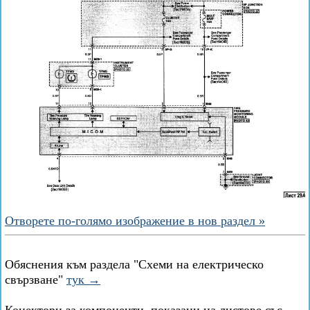
Отворете по-голямо изображение в нов раздел »
Обяснения към раздела "Схеми на електрическо
свързване"
тук →