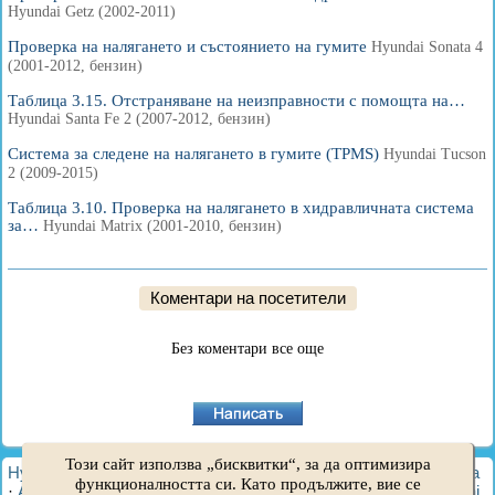
Hyundai Getz (2002-2011)
Проверка на налягането и състоянието на гумите
Hyundai Sonata 4
(2001-2012, бензин)
Таблица 3.15. Отстраняване на неизправности с помощта на…
Hyundai Santa Fe 2 (2007-2012, бензин)
Система за следене на налягането в гумите (TPMS)
Hyundai Tucson
2 (2009-2015)
Таблица 3.10. Проверка на налягането в хидравличната система
за…
Hyundai Matrix (2001-2010, бензин)
Коментари на посетители
Без коментари все още
Този сайт използва „бисквитки“, за да оптимизира
HyundaiBook.ru © 2018-2026
·
Пълна версия
·
Карта на сайта
функционалността си. Като продължите, вие се
·
Администрация
·
Търсене в сайта
·
Собственици на Hyundai