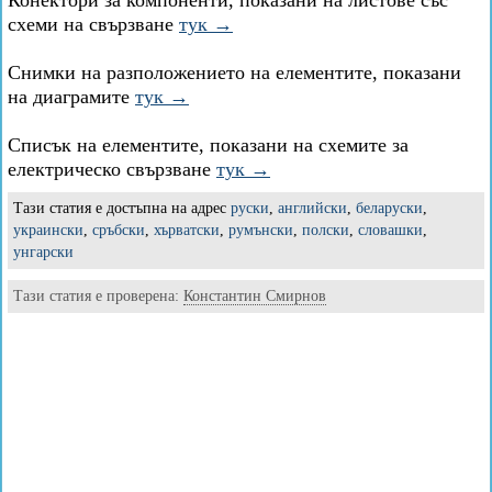
Конектори за компоненти, показани на листове със
схеми на свързване
тук →
Снимки на разположението на елементите, показани
на диаграмите
тук →
Списък на елементите, показани на схемите за
електрическо свързване
тук →
Тази статия е достъпна на адрес
руски
,
английски
,
беларуски
,
украински
,
сръбски
,
хърватски
,
румънски
,
полски
,
словашки
,
унгарски
Тази статия е проверена:
Константин Смирнов