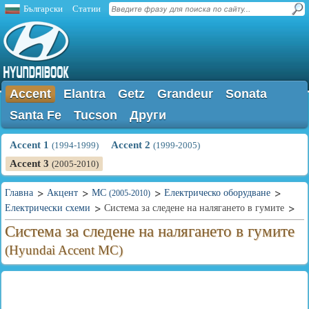
Български
Статии
Accent
Elantra
Getz
Grandeur
Sonata
Santa Fe
Tucson
Други
Accent 1
Accent 2
(1994-1999)
(1999-2005)
Accent 3
(2005-2010)
Главна
Акцент
MC
Електрическо оборудване
(2005-2010)
Електрически схеми
Система за следене на налягането в гумите
Система за следене на налягането в гумите
(Hyundai Accent MC)