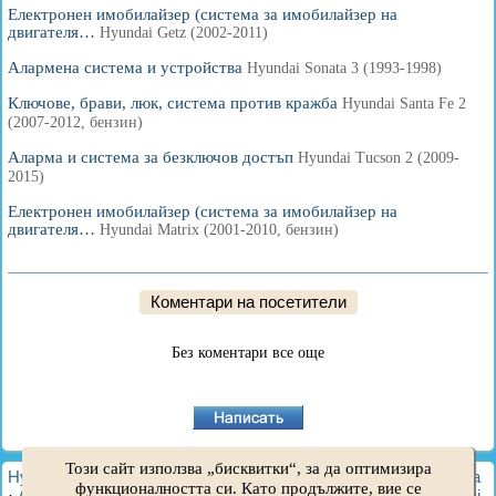
Електронен имобилайзер (система за имобилайзер на
двигателя…
Hyundai Getz (2002-2011)
Алармена система и устройства
Hyundai Sonata 3 (1993-1998)
Ключове, брави, люк, система против кражба
Hyundai Santa Fe 2
(2007-2012, бензин)
Аларма и система за безключов достъп
Hyundai Tucson 2 (2009-
2015)
Електронен имобилайзер (система за имобилайзер на
двигателя…
Hyundai Matrix (2001-2010, бензин)
Коментари на посетители
Без коментари все още
Този сайт използва „бисквитки“, за да оптимизира
HyundaiBook.ru © 2018-2026
·
Пълна версия
·
Карта на сайта
функционалността си. Като продължите, вие се
·
Администрация
·
Търсене в сайта
·
Собственици на Hyundai