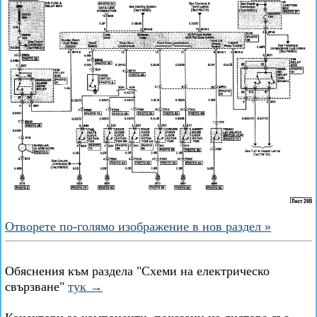
Отворете по-голямо изображение в нов раздел »
Обяснения към раздела "Схеми на електрическо
свързване"
тук →