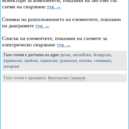
Конектори за компоненти, показани на листове със
схеми на свързване
тук →
Снимки на разположението на елементите, показани
на диаграмите
тук →
Списък на елементите, показани на схемите за
електрическо свързване
тук →
Тази статия е достъпна на адрес
руски
,
английски
,
беларуски
,
украински
,
сръбски
,
хърватски
,
румънски
,
полски
,
словашки
,
унгарски
Тази статия е проверена:
Константин Смирнов