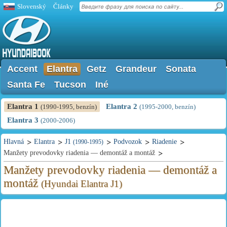
Slovenský
Články
Accent
Elantra
Getz
Grandeur
Sonata
Santa Fe
Tucson
Iné
Elantra 1
Elantra 2
(1990-1995, benzín)
(1995-2000, benzín)
Elantra 3
(2000-2006)
Hlavná
Elantra
J1
Podvozok
Riadenie
(1990-1995)
Manžety prevodovky riadenia — demontáž a montáž
Manžety prevodovky riadenia — demontáž a
montáž
(Hyundai Elantra J1)