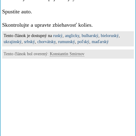
Spustite auto.
Skontrolujte a upravte zbiehavosť kolies.
Tento článok je dostupný na
ruský
,
anglicky
,
bulharský
,
bieloruský
,
ukrajinský
,
srbský
,
chorvátsky
,
rumunský
,
poľský
,
maďarský
Tento článok bol overený:
Konstantin Smirnov