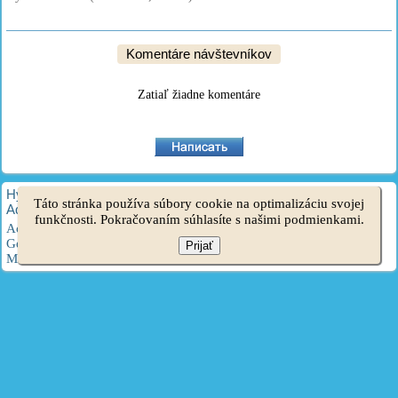
Komentáre návštevníkov
Zatiaľ žiadne komentáre
HyundaiBook.ru © 2018-2026
·
Plná verzia
·
Mapa stránok
·
Táto stránka používa súbory cookie na optimalizáciu svojej
Administrácia
·
Vyhľadávanie na stránke
·
Majitelia Hyundai
funkčnosti. Pokračovaním súhlasíte s našimi podmienkami.
Accent 1
·
Accent 2
·
Accent 3
·
Elantra 1
·
Elantra 2
·
Elantra 3
·
Getz
·
Sonata 3
·
Sonata 4
·
Santa Fe 2
·
Tucson 1
·
Tucson 2
·
Prijať
Matrix