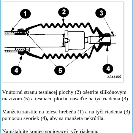
Vnútornú stranu tesniacej plochy (2) ošetrite silikónovým
mazivom (5) a tesniacu plochu nasaďte na tyč riadenia (3).
Manžetu zaistite na telese hrebeňa (1) a na tyči riadenia (3)
pomocou svoriek (4), aby sa manžeta nekrútila.
Nainštalujte koniec spojovacej tyče riadenia.