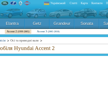
Український
Статті
Карта
Контакти
П
Elantra
Getz
Grandeur
Sonata
Sa
Accent 2
Accent 3
(1999-2005)
(2005-2010)
ісія
Осі та приводні вали
мобіля Hyundai Accent 2