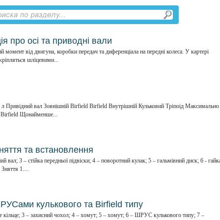
я про осі та приводні вали
й момент від двигуна, коробки передач та диференціала на передні колеса. У картері
кріпляться шліцевими...
 л Привідний вал Зовнішній Birfield Birfield Внутрішній Кульковий Тріпоід Максимально
 Birfield Щонайменше...
няття та встановлення
ий вал; 3 – стійка передньої підвіски; 4 – поворотний кулак; 5 – гальмівний диск; 6 - гайк
Зняття 1....
РУСами кулькового та Birfield типу
не кільце; 3 – захисний чохол; 4 – хомут; 5 – хомут; 6 – ШРУС кулькового типу; 7 –