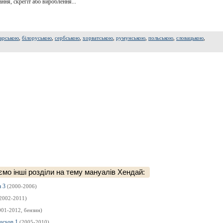
ння, скрегіт або вироблення...
арською
,
білоруською
,
сербською
,
хорватською
,
румунською
,
польською
,
словацькою
,
мо інші розділи на тему мануалів Хендай:
a 3
(2000-2006)
2002-2011)
001-2012, бензин)
Tucson 1
(2005-2010)