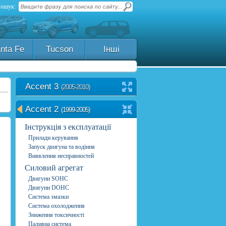
ошук:
nta Fe
Tucson
Інші
Accent 3
(2005-2010)
Accent 2
(1999-2005)
Інструкція з експлуатації
Прилади керування
Запуск двигуна та водіння
Виявлення несправностей
Силовий агрегат
Двигуни SOHC
Двигуни DOHC
Система змазки
Система охолодження
Зниження токсичності
Паливна система