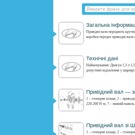
Загальна інформаці
Привідні вали передають крутни
коробки передач приводні вали 
Технічні дані
Найменування/ Двигун 1,3 л 1,5
допустимі відхилення у шарнірі
Привідний вал — з
1 – стопорне кільце; 2 – приводн
220-260 Н·м; 7 – нижній важіль. 
Привідний вал зі Ш
1 – стопорне кільце; 2 – стопор