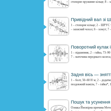
стопорне пружинне кільце; 8 – з
Привідний вал зі Ш
1 – стопорне кільце; 2 – ШРУС т
– захисний чохол; 6 – хомут; 7 – 
Поворотний кулак 
1 – підшипник; 2 – гайка, 73–90
7 – маточина переднього колеса; 
Задня вісь — знят
1 – болт, 50–60 Н·м; 2 – додатко
поздовжній важіль; 7 – гайка*, 1
Пошук та усунення
Ознака Ймовірна причина Метод