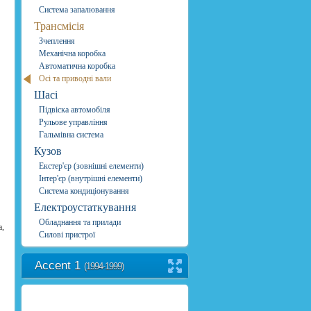
Система запалювання
Трансмісія
Зчеплення
Механічна коробка
Автоматична коробка
Осі та приводні вали
Шасі
Підвіска автомобіля
Рульове управління
Гальмівна система
Кузов
Екстер'єр (зовнішні елементи)
Інтер'єр (внутрішні елементи)
Система кондиціонування
Електроустаткування
Обладнання та прилади
а,
Силові пристрої
Accent 1
(1994-1999)