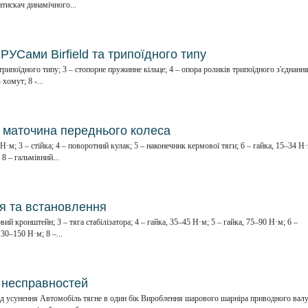
атискач динамічного...
РУСами Birfield та трипоїдного типу
рипоїдного типу; 3 – стопорне пружинне кільце; 4 – опора роликів трипоїдного з'єднання
хомут; 8 -...
і маточина переднього колеса
 Н·м; 3 – стійка; 4 – поворотний кулак; 5 – наконечник кермової тяги; 6 – гайка, 15–34 Н·
8 – гальмівний...
тя та встановлення
вий кронштейн; 3 – тяга стабілізатора; 4 – гайка, 35–45 Н·м; 5 – гайка, 75–90 Н·м; 6 –
30–150 Н·м; 8 –...
 несправностей
 усунення Автомобіль тягне в один бік Вироблення шарового шарніра приводного вал