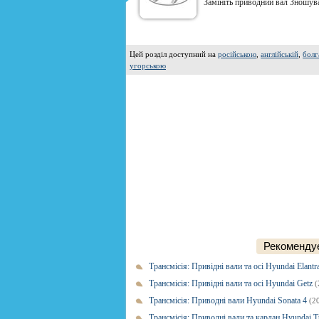
Замініть приводний вал Зношува
Цей розділ доступний на
російською
,
англійській
,
болг
угорською
Рекомендує
Трансмісія: Привідні вали та осі Hyundai Elantr
Трансмісія: Привідні вали та осі Hyundai Getz
(
Трансмісія: Приводні вали Hyundai Sonata 4
(2
Трансмісія: Приводні вали та кардан Hyundai 