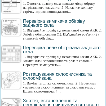
1. Очистіть ділянку скла навколо місця обриву
нагрівального елемента. 2. Наклейте захисну
стрічку вздовж пошкодженої...
Перевірка вимикача обігріву
заднього скла
1. Від'єднайте провід від негативної клеми АКБ. 2.
Зніміть облицювання (1). Від'єднайте роз'єми (2)
вимикачів обігріву...
Перевірка реле обігрівача заднього
скла
1. Від'єднайте провід від негативної клеми АКБ. 2.
Зніміть блок запобіжників та реле в салоні. 3.
Перевірте замкнутість...
Розташування склоочисника та
склоомивача
1. Важіль та щітка склоочисника; 2. Перемикач
управління склоочисником та склоомивачем; 3.
Шланг склоомивача; 4....
Зняття, встановлення та
регулювання очищувача вітрового