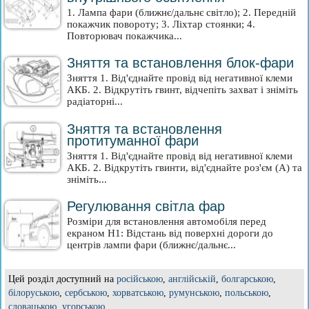
1. Лампа фари (ближнє/дальнє світло); 2. Передній
покажчик повороту; 3. Ліхтар стоянки; 4.
Повторювач покажчика...
Зняття та встановлення блок-фари
Зняття 1. Від'єднайте провід від негативної клеми
АКБ. 2. Відкрутіть гвинт, відчепіть захват і зніміть
радіаторні...
Зняття та встановлення
протитуманної фари
Зняття 1. Від'єднайте провід від негативної клеми
АКБ. 2. Відкрутіть гвинти, від'єднайте роз'єм (A) та
зніміть...
Регулювання світла фар
Розміри для встановлення автомобіля перед
екраном Н1: Відстань від поверхні дороги до
центрів лампи фари (ближнє/дальнє...
Цей розділ доступний на
російською
,
англійській
,
болгарською
,
білоруською
,
сербською
,
хорватською
,
румунською
,
польською
,
словацькою
,
угорською