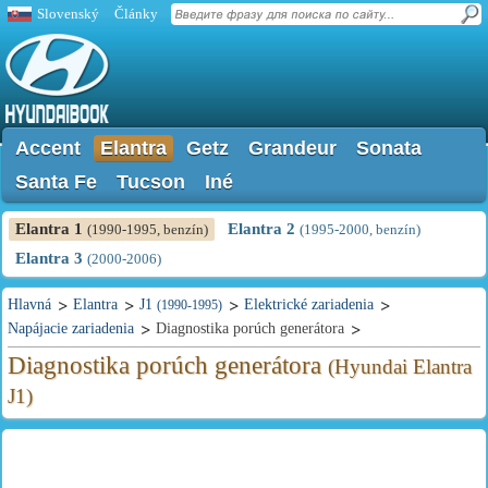
Slovenský
Články
Accent
Elantra
Getz
Grandeur
Sonata
Santa Fe
Tucson
Iné
Elantra 1
Elantra 2
(1990-1995, benzín)
(1995-2000, benzín)
Elantra 3
(2000-2006)
Hlavná
Elantra
J1
Elektrické zariadenia
(1990-1995)
Napájacie zariadenia
Diagnostika porúch generátora
Diagnostika porúch generátora
(Hyundai Elantra
J1)