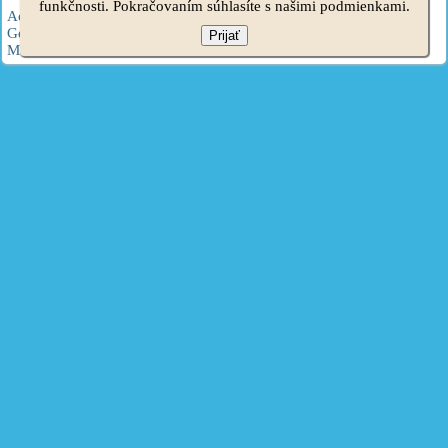
funkčnosti. Pokračovaním súhlasíte s našimi podmienkami.
Accent 1
·
Accent 2
·
Accent 3
·
Elantra 1
·
Elantra 2
·
Elantra 3
·
Getz
·
Sonata 3
·
Sonata 4
·
Santa Fe 2
·
Tucson 1
·
Tucson 2
·
Prijať
Matrix