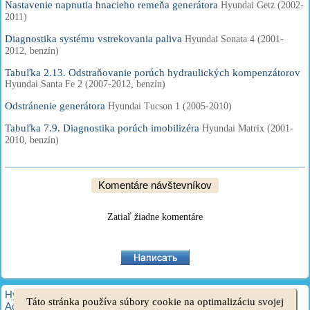
Nastavenie napnutia hnacieho remeňa generátora
Hyundai Getz (2002-
2011)
Diagnostika systému vstrekovania paliva
Hyundai Sonata 4 (2001-
2012, benzín)
Tabuľka 2.13. Odstraňovanie porúch hydraulických kompenzátorov
Hyundai Santa Fe 2 (2007-2012, benzín)
Odstránenie generátora
Hyundai Tucson 1 (2005-2010)
Tabuľka 7.9. Diagnostika porúch imobilizéra
Hyundai Matrix (2001-
2010, benzín)
Komentáre návštevníkov
Zatiaľ žiadne komentáre
HyundaiBook.ru © 2018-2026
·
Plná verzia
·
Mapa stránok
·
Táto stránka používa súbory cookie na optimalizáciu svojej
Administrácia
·
Vyhľadávanie na stránke
·
Majitelia Hyundai