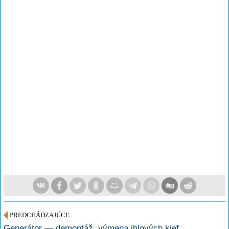
PREDCHÁDZAJÚCE
Generátor — demontáž, výmena ihlových kief