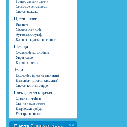
Гориво систем (дизел)
Смањење токсичности
Систем паљења
Преношење
Квачило
Механичка кутија
Аутоматско кутија
Каишеве, вратила и осовине
Шасија
Суспензија аутомобила
Управљање
Кочиони систем
Тело
Екстеријер (спољни елементи)
Ентеријер (интерни елементи)
Систем климатизације
Електрична опрема
Опрема и уређаји
Светла и осветљење
Енергетски уређаји
Електричне шеме
Elantra 2
(1995-2000, бензин)