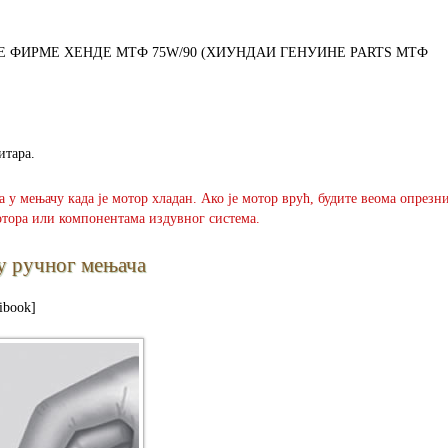
о УЉЕ ФИРМЕ ХЕНДЕ МТФ 75W/90 (ХИУНДАИ ГЕНУИНЕ PARTS МТФ
итара.
 у мењачу када је мотор хладан. Ако је мотор врућ, будите веома опрезн
отора или компонентама издувног система.
у ручног мењача
ibook]