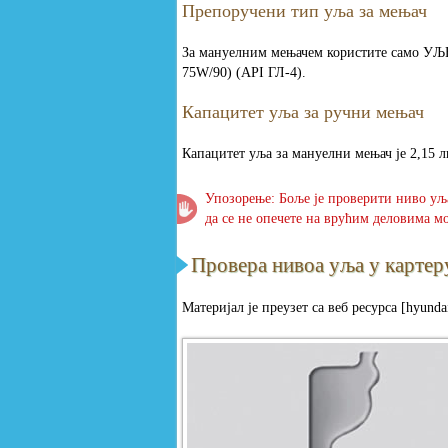
Препоручени тип уља за мењач
За мануелним мењачем користите сам
75W/90) (API ГЛ-4).
Капацитет уља за ручни мењач
Капацитет уља за мануелни мењач је 2,15 л
Упозорење: Боље је проверити ниво уља
да се не опечете на врућим деловима м
Провера нивоа уља у картер
Материјал је преузет са веб ресурса [hyunda