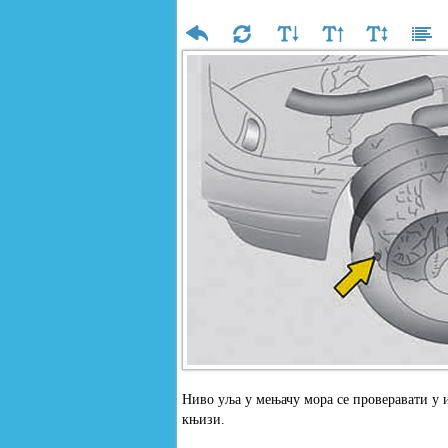
Ниво уља у мењачу мора се проверавати у 
књизи.