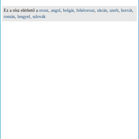
Ez a rész elérhető a
orosz
,
angol
,
bolgár
,
fehérorosz
,
ukrán
,
szerb
,
horvát
,
román
,
lengyel
,
szlovák