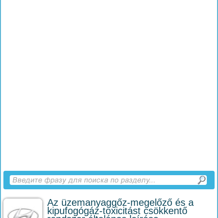
Az üzemanyaggőz-megelőző és a
kipufogógáz-toxicitást csökkentő