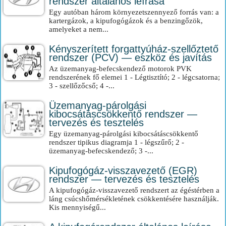
rendszer általános leírása
Egy autóban három környezetszennyező forrás van: a
kartergázok, a kipufogógázok és a benzingőzök,
amelyeket a nem...
Kényszerített forgattyúház-szellőztető
rendszer (PCV) — eszköz és javítás
Az üzemanyag-befecskendező motorok PVK
rendszerének fő elemei 1 - Légtisztító; 2 - légcsatorna;
3 - szellőzőcső; 4 -...
Üzemanyag-párolgási
kibocsátáscsökkentő rendszer —
tervezés és tesztelés
Egy üzemanyag-párolgási kibocsátáscsökkentő
rendszer tipikus diagramja 1 - légszűrő; 2 -
üzemanyag-befecskendező; 3 -...
Kipufogógáz-visszavezető (EGR)
rendszer — tervezés és tesztelés
A kipufogógáz-visszavezető rendszert az égéstérben a
láng csúcshőmérsékletének csökkentésére használják.
Kis mennyiségű...