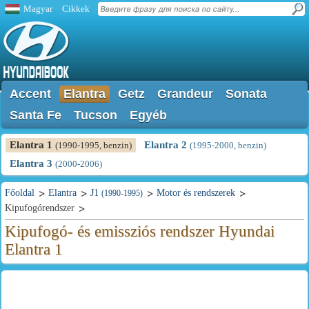
Magyar
Cikkek
Accent
Elantra
Getz
Grandeur
Sonata
Santa Fe
Tucson
Egyéb
Elantra 1
Elantra 2
(1990-1995, benzin)
(1995-2000, benzin)
Elantra 3
(2000-2006)
Főoldal
Elantra
J1
Motor és rendszerek
(1990-1995)
Kipufogórendszer
Kipufogó- és emissziós rendszer Hyundai
Elantra 1