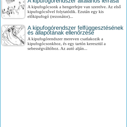
A kipufogórendszer általános leírása
A kipufogócsonk a hengerfejre van szerelve. Az első
kipufogócsővel folytatódik. Ezután egy kis
előkipufogó (rezonátor)...
A kipufogórendszer felfüggesztésének
és állapotának ellenőrzése
A kipufogórendszer mereven csatlakozik a
kipufogócsonkhoz, és egy tartón keresztül a
sebességváltóhoz. Az autó alján...