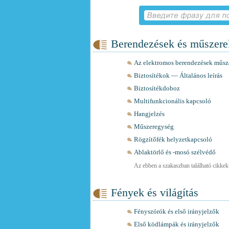
Berendezések és műszere
Az elektromos berendezések műsza
Biztosítékok — Általános leírás
Biztosítékdoboz
Multifunkcionális kapcsoló
Hangjelzés
Műszeregység
Rögzítőfék helyzetkapcsoló
Ablaktörlő és -mosó szélvédő
Az ebben a szakaszban található cikkek t
Fények és világítás
Fényszórók és első irányjelzők
Első ködlámpák és irányjelzők