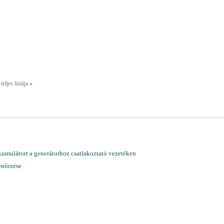
eljes listája
»
kkumulátort a generátorhoz csatlakoztató vezetéken
lenőrzése