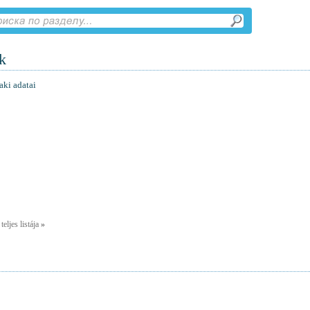
k
ki adatai
eljes listája
»