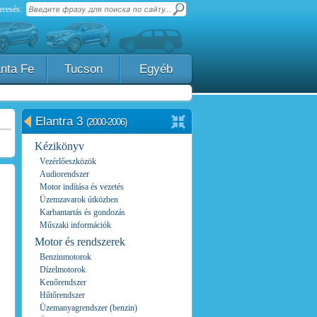
eresés:
nta Fe
Tucson
Egyéb
Elantra 3
(2000-2006)
Kézikönyv
Vezérlőeszközök
Audiorendszer
Motor indítása és vezetés
Üzemzavarok útközben
Karbantartás és gondozás
Műszaki információk
Motor és rendszerek
Benzinmotorok
Dízelmotorok
Kenőrendszer
Hűtőrendszer
Üzemanyagrendszer (benzin)