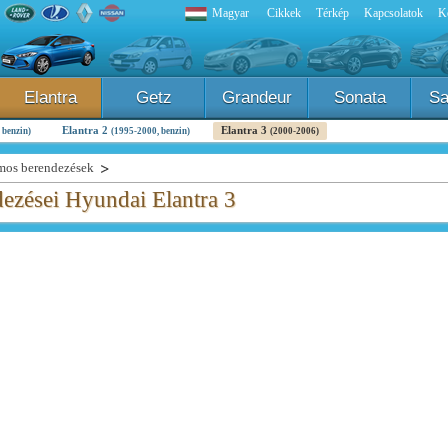
Magyar
Cikkek
Térkép
Kapcsolatok
K
Elantra
Getz
Grandeur
Sonata
Sa
Elantra 2
Elantra 3
 benzin)
(1995-2000, benzin)
(2000-2006)
mos berendezések
ezései Hyundai Elantra 3