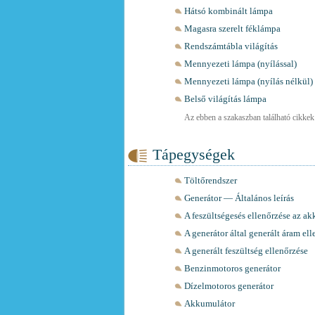
Hátsó kombinált lámpa
Magasra szerelt féklámpa
Rendszámtábla világítás
Mennyezeti lámpa (nyílással)
Mennyezeti lámpa (nyílás nélkül)
Belső világítás lámpa
Az ebben a szakaszban található cikkek t
Tápegységek
Töltőrendszer
Generátor — Általános leírás
A feszültségesés ellenőrzése az a
A generátor által generált áram el
A generált feszültség ellenőrzése
Benzinmotoros generátor
Dízelmotoros generátor
Akkumulátor