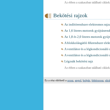
Az ebben a szakaszban található cikkek t
Bekötési rajzok
Az indítórendszer elektromos rajz
Az 1,6 literes motorok gyújtásren
Az 1,8 és 2,0 literes motorok gyúj
A blokkolásgátló fékrendszer elek
A ventilátor és a légkondicionáló 
A ventilátor és a légkondicionáló 
Légzsák bekötési rajz
Az ebben a szakaszban található cikkek t
Ez a rész elérhető a
orosz
,
angol
,
bolgár
,
fehérorosz
,
ukr