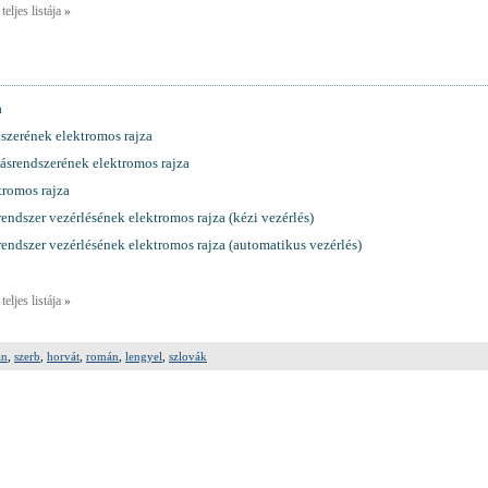
eljes listája
»
a
dszerének elektromos rajza
tásrendszerének elektromos rajza
tromos rajza
rendszer vezérlésének elektromos rajza (kézi vezérlés)
rendszer vezérlésének elektromos rajza (automatikus vezérlés)
eljes listája
»
án
,
szerb
,
horvát
,
román
,
lengyel
,
szlovák