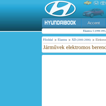
Accent
Elantra 1
(1990-1995,
Főoldal
Elantra
XD
Elektro
(2000-2006)
Járművek elektromos berend