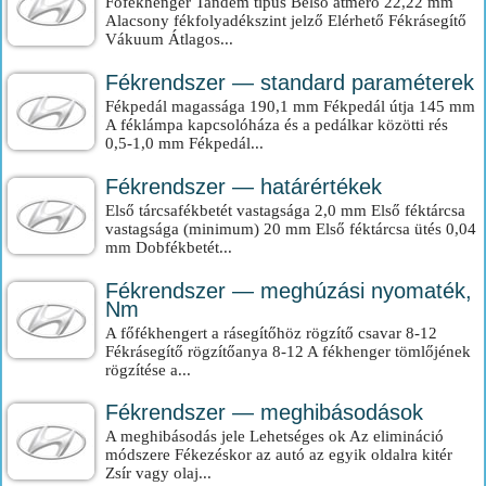
Főfékhenger Tandem típus Belső átmérő 22,22 mm
Alacsony fékfolyadékszint jelző Elérhető Fékrásegítő
Vákuum Átlagos...
Fékrendszer — standard paraméterek
Fékpedál magassága 190,1 mm Fékpedál útja 145 mm
A féklámpa kapcsolóháza és a pedálkar közötti rés
0,5-1,0 mm Fékpedál...
Fékrendszer — határértékek
Első tárcsafékbetét vastagsága 2,0 mm Első féktárcsa
vastagsága (minimum) 20 mm Első féktárcsa ütés 0,04
mm Dobfékbetét...
Fékrendszer — meghúzási nyomaték,
Nm
A főfékhengert a rásegítőhöz rögzítő csavar 8-12
Fékrásegítő rögzítőanya 8-12 A fékhenger tömlőjének
rögzítése a...
Fékrendszer — meghibásodások
A meghibásodás jele Lehetséges ok Az elimináció
módszere Fékezéskor az autó az egyik oldalra kitér
Zsír vagy olaj...