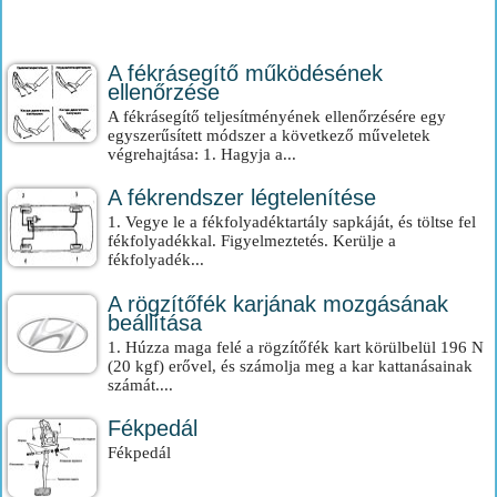
A fékrásegítő működésének
ellenőrzése
A fékrásegítő teljesítményének ellenőrzésére egy
egyszerűsített módszer a következő műveletek
végrehajtása: 1. Hagyja a...
A fékrendszer légtelenítése
1. Vegye le a fékfolyadéktartály sapkáját, és töltse fel
fékfolyadékkal. Figyelmeztetés. Kerülje a
fékfolyadék...
A rögzítőfék karjának mozgásának
beállítása
1. Húzza maga felé a rögzítőfék kart körülbelül 196 N
(20 kgf) erővel, és számolja meg a kar kattanásainak
számát....
Fékpedál
Fékpedál