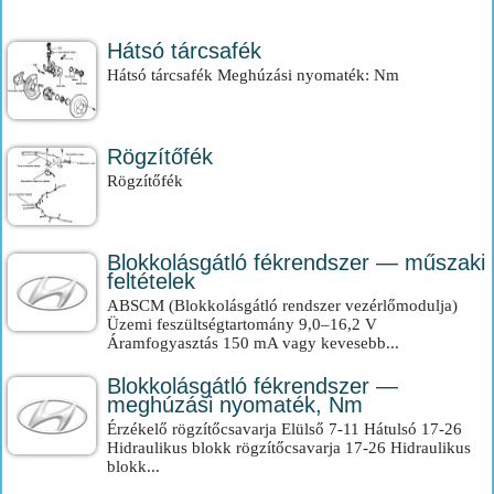
Hátsó tárcsafék
Hátsó tárcsafék Meghúzási nyomaték: Nm
Rögzítőfék
Rögzítőfék
Blokkolásgátló fékrendszer — műszaki
feltételek
ABSCM (Blokkolásgátló rendszer vezérlőmodulja)
Üzemi feszültségtartomány 9,0–16,2 V
Áramfogyasztás 150 mA vagy kevesebb...
Blokkolásgátló fékrendszer —
meghúzási nyomaték, Nm
Érzékelő rögzítőcsavarja Elülső 7-11 Hátulsó 17-26
Hidraulikus blokk rögzítőcsavarja 17-26 Hidraulikus
blokk...