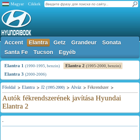
Magyar
Cikkek
Accent
Elantra
Getz
Grandeur
Sonata
Santa Fe
Tucson
Egyéb
Elantra 1
Elantra 2
(1990-1995, benzin)
(1995-2000, benzin)
Elantra 3
(2000-2006)
Főoldal
Elantra
J2
Alváz
Fékrendszer
(1995-2000)
Autók fékrendszerének javítása Hyundai
Elantra 2
.