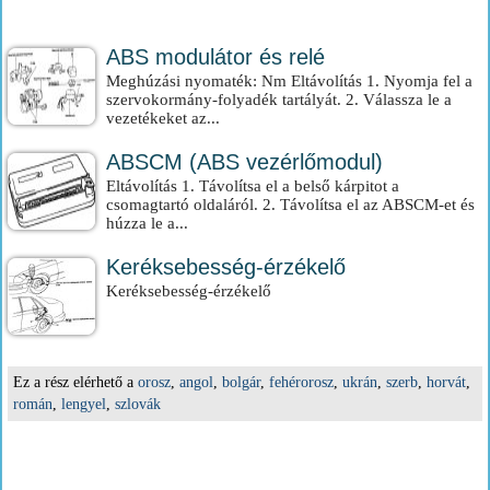
ABS modulátor és relé
Meghúzási nyomaték: Nm Eltávolítás 1. Nyomja fel a
szervokormány-folyadék tartályát. 2. Válassza le a
vezetékeket az...
ABSCM (ABS vezérlőmodul)
Eltávolítás 1. Távolítsa el a belső kárpitot a
csomagtartó oldaláról. 2. Távolítsa el az ABSCM-et és
húzza le a...
Keréksebesség-érzékelő
Keréksebesség-érzékelő
Ez a rész elérhető a
orosz
,
angol
,
bolgár
,
fehérorosz
,
ukrán
,
szerb
,
horvát
,
román
,
lengyel
,
szlovák