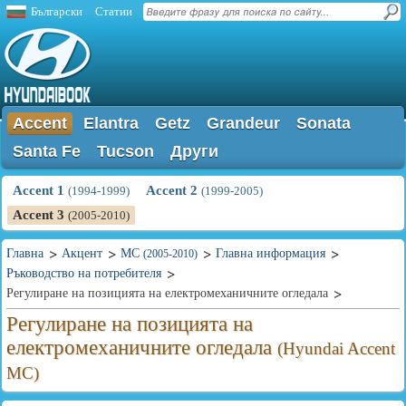
Български
Статии
Accent
Elantra
Getz
Grandeur
Sonata
Santa Fe
Tucson
Други
Accent 1
Accent 2
(1994-1999)
(1999-2005)
Accent 3
(2005-2010)
Главна
Акцент
MC
Главна информация
(2005-2010)
Ръководство на потребителя
Регулиране на позицията на електромеханичните огледала
Регулиране на позицията на
електромеханичните огледала
(Hyundai Accent
MC)