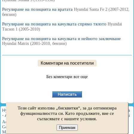
Регулиране на позицията на вратата
Hyundai Santa Fe 2 (2007-2012,
бензин)
Регулиране на позицията на качулката спрямо тялото
Hyundai
Tucson 1 (2005-2010)
Регулиране на позицията на качулката и нейното заключване
Hyundai Matrix (2001-2010, бензин)
Коментари на посетители
Без коментари все още
Този сайт използва „бисквитки“, за да оптимизира
HyundaiBook.ru © 2018-2026
·
Пълна версия
·
Карта на сайта
функционалността си. Като продължите, вие се
·
Администрация
·
Търсене в сайта
·
Собственици на Hyundai
съгласявате с нашите условия.
Accent 1
·
Accent 2
·
Accent 3
·
Elantra 1
·
Elantra 2
·
Elantra 3
·
Getz
·
Sonata 3
·
Sonata 4
·
Santa Fe 2
·
Tucson 1
·
Tucson 2
·
Приемам
Matrix