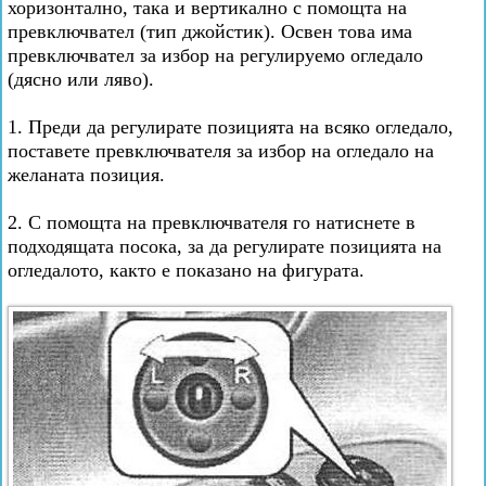
хоризонтално, така и вертикално с помощта на
превключвател (тип джойстик). Освен това има
превключвател за избор на регулируемо огледало
(дясно или ляво).
1. Преди да регулирате позицията на всяко огледало,
поставете превключвателя за избор на огледало на
желаната позиция.
2. С помощта на превключвателя го натиснете в
подходящата посока, за да регулирате позицията на
огледалото, както е показано на фигурата.