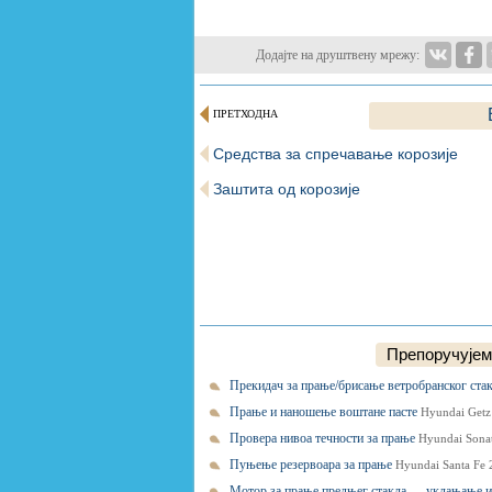
Додајте на друштвену мрежу:
ПРЕТХОДНА
Средства за спречавање корозије
Заштита од корозије
Препоручујем
Прекидач за прање/брисање ветробранског ста
Прање и наношење воштане пасте
Hyundai Getz
Провера нивоа течности за прање
Hyundai Sonat
Пуњење резервоара за прање
Hyundai Santa Fe 
Мотор за прање предњег стакла — уклањање 