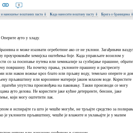
0
е и наношење воштаних паста ⇓
Када наносити воштану пасту ⇓
Брига о браницима 
 Оперите ауто у хладу.
разивна и може изазвати огреботине ако се не уклони. Загађивачи вазду
у проузроковаће хемијска оштећења боје. Када управљате возилом у
сти со за посипање путева или хемикалије за сузбијање прашине, обрати
ену површину. На почетку прања, уклоните прашину и растреситу
ими или након вожње кроз блато или прљаву воду, темељно оперите и до
пљену прљавштину или корозивне материје јаким млазом воде. Користите
, пратећи упутства произвођача на паковању. Такви производи се могу
ама ауто делова. Не користите јаке кућне детерџенте, бензин, јаке
ћење, који могу оштетити лак.
пом и испирајте га што је чешће могуће, не трљајте средство за полира
ко је уклонити прљавштину, чешће је влажите и уклањајте је у малим
врстом четком или жичаним сунђером и сапуном.