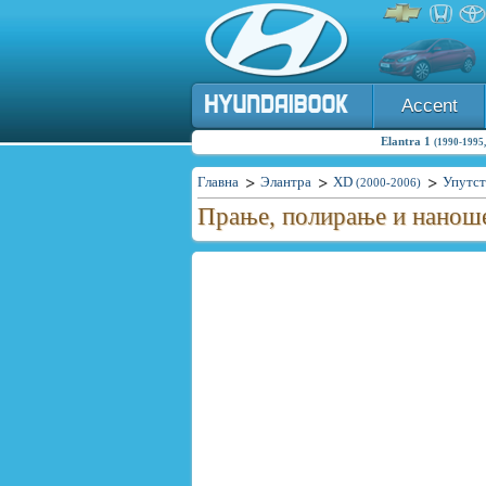
Accent
Elantra 1
(1990-1995,
Главна
Элантра
XD
Упутст
(2000-2006)
Прање, полирање и нанош