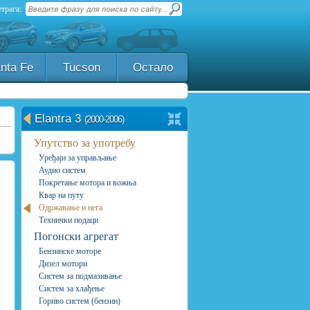
трага:
nta Fe
Tucson
Остало
Elantra 3
(2000-2006)
Упутство за употребу
Уређаји за управљање
Аудио систем
Покретање мотора и вожња
Квар на путу
Одржавање и нега
Технички подаци
Погонски агрегат
Бензинске моторе
Дизел мотори
Систем за подмазивање
Систем за хлађење
Гориво систем (бензин)