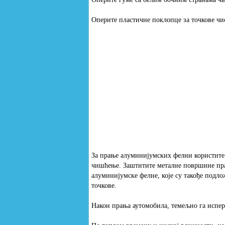
Оперите пластичне поклопце за точкове ч
За прање алуминијумских фелни користите 
чишћење. Заштитите металне површине пр
алуминијумске фелне, које су такође подл
точкове.
Након прања аутомобила, темељно га испер