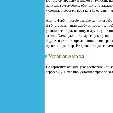
По топлом времену и ниској влажности, нај
испирања аутомобила, обришите га влажном
уклонила преостала вода која ће оставити м
Ако на фарби постоје оштећења или огребо
Да бисте заштитили фарбу од корозије, тре
уклоните со, прљавштину и друге супстанце
зачепе. Одмах уклоните мрље од катрана, и
боју. Ако се чиста прљавштина не испере, 
преостали раствор. Не дозволите да се ша
Уклањање мрља
Не користите бензин, јаке раствараче или 
каросерију. Пажљиво уклоните мрље од ка