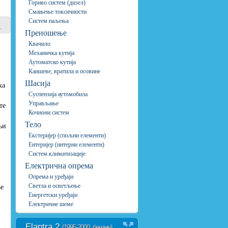
Гориво систем (дизел)
Смањење токсичности
Систем паљења
⇓
Преношење
Квачило
Механичка кутија
Аутоматско кутија
Каишеве, вратила и осовине
Шасија
ха
Суспензија аутомобила
Управљање
те
Кочиони систем
Тело
њи
Екстеријер (спољни елементи)
Ентеријер (интерни елементи)
Систем климатизације
Електрична опрема
Опрема и уређаји
Светла и осветљење
ње
Енергетски уређаји
Електричне шеме
Elantra 2
(1995-2000, бензин)