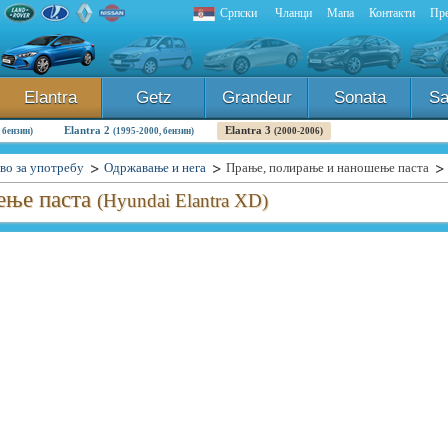
Српски
Чланци
Мапа
Контакти
Пре
Elantra
Getz
Grandeur
Sonata
Sa
Elantra 2
Elantra 3
 бензин)
(1995-2000, бензин)
(2000-2006)
во за употребу
Одржавање и нега
Прање, полирање и наношење паста
ење паста
(Hyundai Elantra XD)