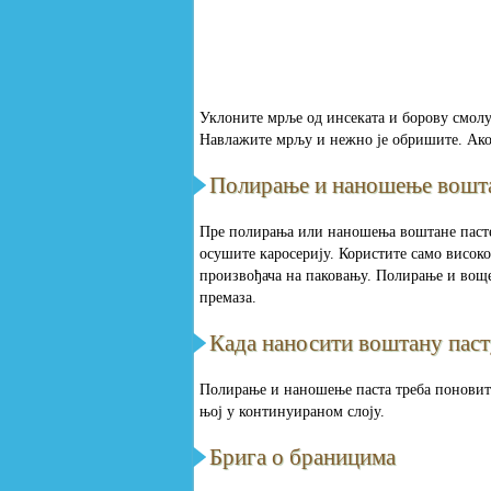
Уклоните мрље од инсеката и борову смол
Навлажите мрљу и нежно је обришите. Ако ј
Полирање и наношење вошта
Пре полирања или наношења воштане пасте
осушите каросерију. Користите само висок
произвођача на паковању. Полирање и воще
премаза.
Када наносити воштану пас
Полирање и наношење паста треба поновити
њој у континуираном слоју.
Брига о браницима