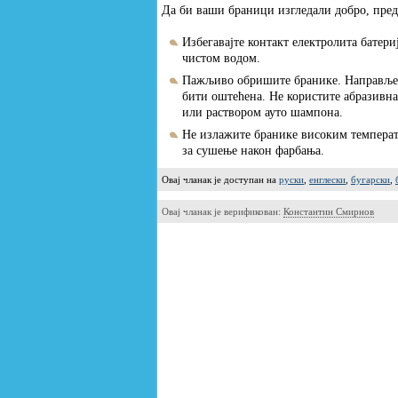
Да би ваши браници изгледали добро, пред
Избегавајте контакт електролита батери
чистом водом.
Пажљиво обришите бранике. Направљене
бити оштећена. Не користите абразивн
или раствором ауто шампона.
Не излажите бранике високим температ
за сушење након фарбања.
Овај чланак је доступан на
руски
,
енглески
,
бугарски
,
Овај чланак је верификован:
Константин Смирнов