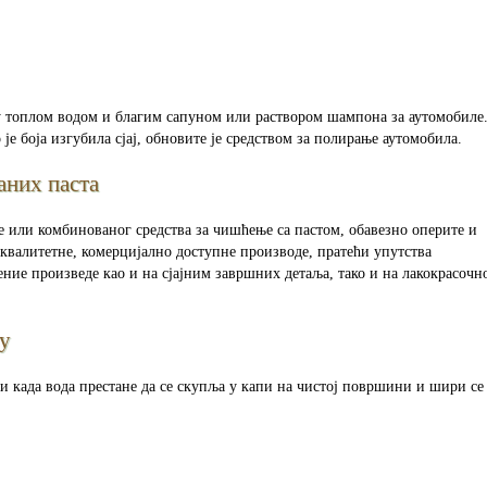
у топлом водом и благим сапуном или раствором шампона за аутомобиле
е боја изгубила сјај, обновите је средством за полирање аутомобила.
них паста
 или комбинованог средства за чишћење са пастом, обавезно оперите и
оквалитетне, комерцијално доступне производе, пратећи упутства
ние произведе као и на сјајним завршних детаља, тако и на лакокрасочн
ту
 када вода престане да се скупља у капи на чистој површини и шири се