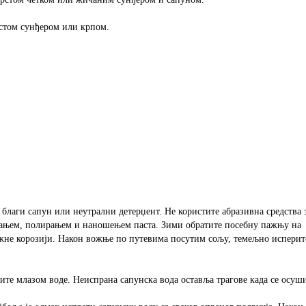
истом сунђером или крпом.
благи сапун или неутрални детерџент. Не користите абразивна средства 
ањем, полирањем и наношењем паста. Зими обратите посебну пажњу на
ожне корозији. Након вожње по путевима посутим сољу, темељно исперит
ите млазом воде. Неиспрана сапунска вода оставља трагове када се осуш