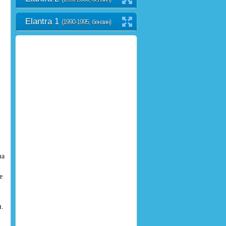
Elantra 1
(1990-1995, бензин)
за
е
и.