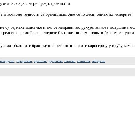
узмите следеће мере предострожности:
је и кочионе течности са браницима. Ако се то деси, одмах их исперите
 су од меке пластике и ако се неправилно рукује, њихова површина м
а средства за чишћење. Оперите бранике топлом водом и благим сапуном
урама. Уклоните бранике пре него што ставите каросерију у врућу комор
белоруски
,
украјински
,
хрватски
,
румунски
,
пољски
,
словачки
,
мађарски