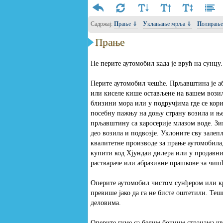
Садржај:
Прање ⇓
Уклањање мрља ⇓
Полирањ
Прање
Не перите аутомобил када је врућ на сунцу.
Перите аутомобил чешће. Прљавштина је аб
или киселе кише остављене на вашем возил
близини мора или у подручјима где се кори
посебну пажњу на доњу страну возила и њ
прљавштину са каросерије млазом воде. З
део возила и подвозје. Уклоните сву зале
квалитетне производе за прање аутомобила
купити код Хјундаи дилера или у продавниц
раствараче или абразивне прашкове за чиш
Оперите аутомобил чистом сунђером или кр
превише јако да га не бисте оштетили. Теш
деловима.
Оперите гуме са белим бочним странама ч