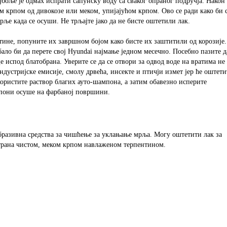
боље је одмах испрати сапунску воду са сваког опраног подручја. Након
 крпом од дивокозе или меком, упијајућом крпом. Ово се ради како би 
рље када се осуши. Не трљајте јако да не бисте оштетили лак.
тине, попуните их завршном бојом како бисте их заштитили од корозије.
бало би да перете свој Hyundai најмање једном месечно. Посебно пазите д
 испод блатобрана. Уверите се да се отвори за одвод воде на вратима не
ндустријске емисије, смолу дрвећа, инсекте и птичји измет јер ће оштет
користите раствор благих ауто-шампона, а затим обавезно исперите
мпони осуше на фарбаној површини.
абразивна средства за чишћење за уклањање мрља. Могу оштетити лак за
трана чистом, меком крпом навлаженом терпентином.