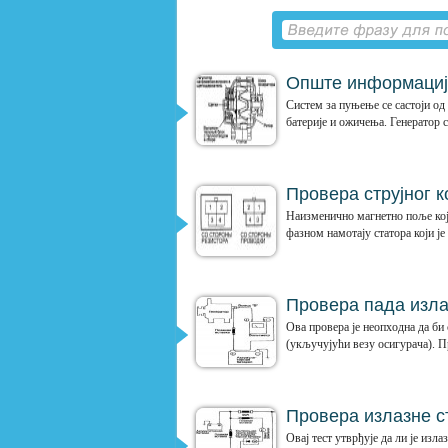
Опште информациј
Систем за пуњење се састоји од
батерије и ожичења. Генератор с
Провера струјног 
Наизменично магнетно поље које
фазном намотају статора који је
Провера пада изла
Ова провера је неопходна да би
(укључујући везу осигурача). Пр
Провера излазне с
Овај тест утврђује да ли је изл