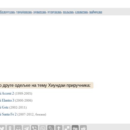
белоруски
,
украјински
,
хрватски
,
румунски
,
пољски
,
словачки
,
мађарски
 друге одељке на тему Хиундаи приручника:
i Accent 2
(1999-2005)
 Elantra 3
(2000-2006)
i Getz
(2002-2011)
i Santa Fe 2
(2007-2012, бензин)