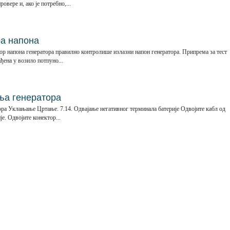
овере и, ако је потребно,...
а напона
атор напона генератора правилно контролише излазни напон генератора. Припрема за тест
ађена у возило потпуно...
ња генератора
ора Уклањање Цртање. 7.14. Одвајање негативног терминала батерије Одвојите кабл од
је. Одвојите конектор...