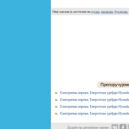
Овај одељак је доступан на
руски
,
енглески
,
бугарски
,
Препоручујемо
Електрична опрема: Енергетски уређаји Hyunda
Електрична опрема: Енергетски уређаји Hyundai
Електрична опрема: Енергетски уређаји Hyunda
Електрична опрема: Енергетски уређаји Hyunda
Додајте на друштвену мрежу: