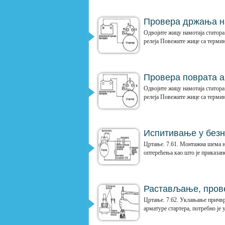
Провера држања на
Одвојите жицу намотаја статора
релеја Повежите жице са термин
Провера поврата а
Одвојите жицу намотаја статора
релеја Повежите жице са термин
Испитивање у без
Цртање. 7.61. Монтажна шема н
оптерећења као што је приказано
Растављање, прове
Цртање. 7.62. Уклањање причвр
арматуре стартера, потребно је 