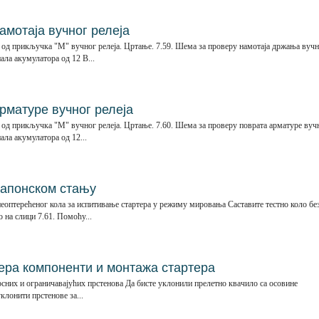
мотаја вучног релеја
 од прикључка "М" вучног релеја. Цртање. 7.59. Шема за проверу намотаја држања вуч
ала акумулатора од 12 В...
рматуре вучног релеја
 од прикључка "М" вучног релеја. Цртање. 7.60. Шема за проверу поврата арматуре вуч
ала акумулатора од 12...
напонском стању
еоптерећеног кола за испитивање стартера у режиму мировања Саставите тестно коло бе
 на слици 7.61. Помоћу...
ра компоненти и монтажа стартера
сних и ограничавајућих прстенова Да бисте уклонили прелетно квачило са осовине
уклонити прстенове за...