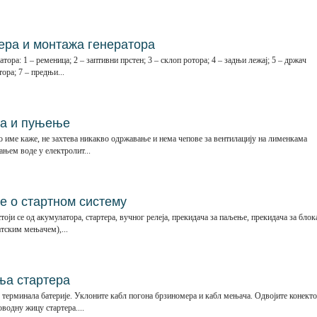
ра и монтажа генератора
тора: 1 – ременица; 2 – заптивни прстен; 3 – склоп ротора; 4 – задњи лежај; 5 – држач
ора; 7 – предњи...
ра и пуњење
о име каже, не захтева никакво одржавање и нема чепове за вентилацију на лименкама
ањем воде у електролит...
 о стартном систему
оји се од акумулатора, стартера, вучног релеја, прекидача за паљење, прекидача за блок
атским мењачем),...
ња стартера
) терминала батерије. Уклоните кабл погона брзиномера и кабл мењача. Одвојите конект
водну жицу стартера....