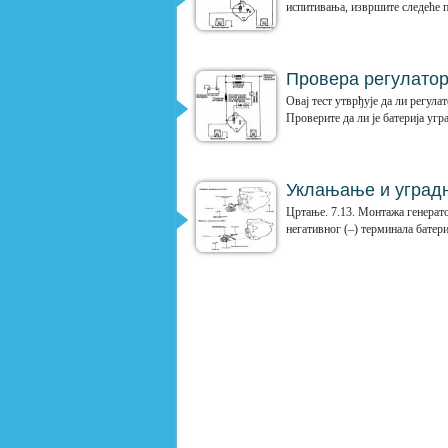
испитивања, извршите следеће пр
Провера регулатор
Овај тест утврђује да ли регул
Проверите да ли је батерија угр
Уклањање и уград
Цртање. 7.13. Монтажа генерат
негативног (–) терминала батери