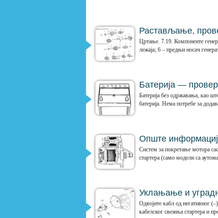
Растављање, прове
Цртање. 7.19. Компоненте генера
лежаја; 6 – предњи носач генерат
Батерија — прове
Батерија без одржавања, као шт
батерија. Нема потребе за додав
Опште информације
Систем за покретање мотора саст
стартера (само модели са аутом
Уклањање и уград
Одвојите кабл од негативног (–
кабелског свежња стартера и про