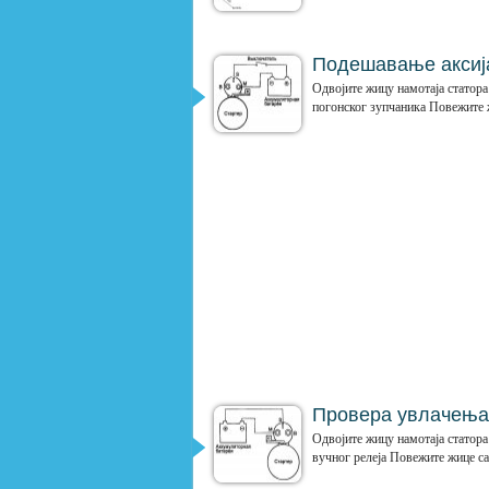
Подешавање аксија
Одвојите жицу намотаја статора
погонског зупчаника Повежите ж
Провера увлачења 
Одвојите жицу намотаја статора
вучног релеја Повежите жице са