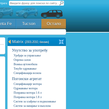
трага:
nta Fe
Tucson
Остало
Matrix
(2001-2010, бензин)
Упутство за употребу
Уређаји за управљање
Опрема салон
Вожња аутомобила
Текуће одржавање
Спецификација возила
Погонски агрегат
Спецификације мотора
Одржавање мотора
Поправка мотора 1.6 л
Поправка мотора 1.8 л
Систем за хлађење и подмазивање
Систем за напајање и выхлопа