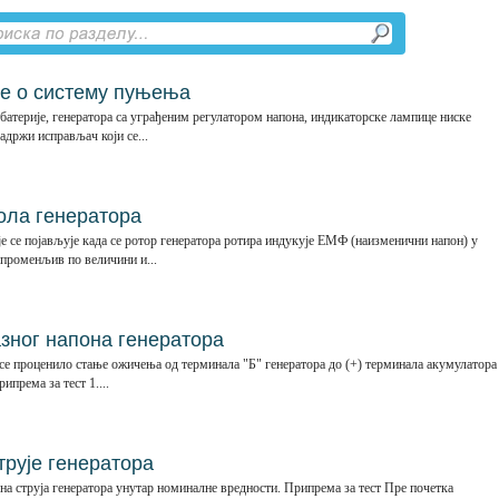
е о систему пуњења
 батерије, генератора са уграђеним регулатором напона, индикаторске лампице ниске
адржи исправљач који се...
кола генератора
 се појављује када се ротор генератора ротира индукује ЕМФ (наизменични напон) у
 променљив по величини и...
зног напона генератора
 се проценило стање ожичења од терминала "Б" генератора до (+) терминала акумулатора
ипрема за тест 1....
трује генератора
азна струја генератора унутар номиналне вредности. Припрема за тест Пре почетка