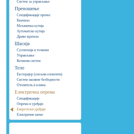
Систем за управљање
Преношење
Спецификације пренос
Квачило
Механичка кутија
Аутоматско кутија
Дриве вратила
Шасија
Суспензија и точкови
Управљање
Кочиони систем
Тело
Екстеријер (спољни елементи)
Систем пасивне безбедности
Отопитель и клима
Електрична опрема
Спецификације
Опрема и уређаји
Енергетски уређаји
Електричне шеме