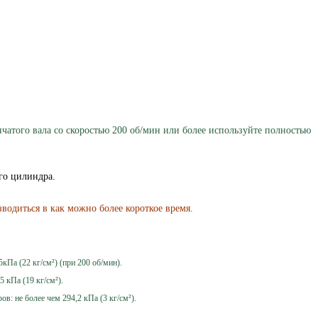
чатого вала со скоростью 200 об/мин или более используйте полностью
го цилиндра.
водиться в как можно более короткое время.
кПа (22 кг/см²) (при 200 об/мин).
 кПа (19 кг/см²).
в: не более чем 294,2 кПа (3 кг/см²).