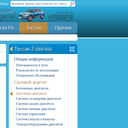
Поиск:
nta Fe
Tucson
Прочие
Туссан 2
(2009-2015)
Общая информация
Неисправности в пути
Руководство по эксплуатации
Техническое обслуживание
Силовой агрегат
Бензиновые двигатели
Дизельные двигатели
Система охлаждения двигателя
Система смазки двигателя
Система питания двигателя
Система управления
Системы впуска и выпуска
Электрооборудование двигателя