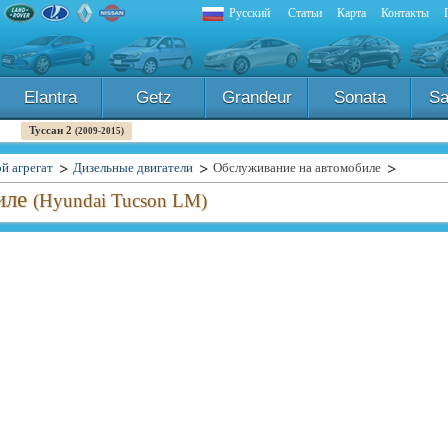
Русский
Статьи
Карта
Контакты
Elantra
Getz
Grandeur
Sonata
Sa
Туссан 2
(2009-2015)
й агрегат
Дизельные двигатели
Обслуживание на автомобиле
иле
(Hyundai Tucson LM)