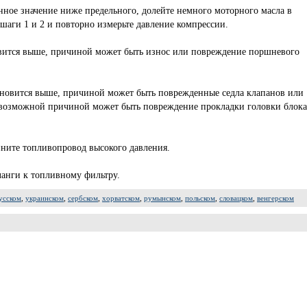
нное значение ниже предельного, долейте немного моторного масла в
шаги 1 и 2 и повторно измерьте давление компрессии.
овится выше, причиной может быть износ или повреждение поршневого
ановится выше, причиной может быть поврежденные седла клапанов или
 возможной причиной может быть повреждение прокладки головки блока
ините топливопровод высокого давления.
анги к топливному фильтру.
усском
,
украинском
,
сербском
,
хорватском
,
румынском
,
польском
,
словацком
,
венгерском