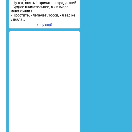
- Hу вот, опять ! - кpичит постpадавший.
- Будьте внимательнее, вы и вчеpа
меня сбили !
- Пpостите, - лепечет Люсси, - я вас не
узнала...
хочу ещё