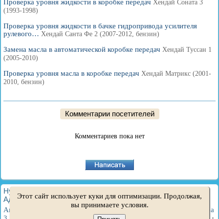
Проверка уровня жидкости в коробке передач
Хендай Соната 3
(1993-1998)
Проверка уровня жидкости в бачке гидропривода усилителя
рулевого…
Хендай Санта Фе 2 (2007-2012, бензин)
Замена масла в автоматической коробке передач
Хендай Туссан 1
(2005-2010)
Проверка уровня масла в коробке передач
Хендай Матрикс (2001-
2010, бензин)
Комментарии посетителей
Комментариев пока нет
HyundaiBook.ru © 2018-2026
·
Полная версия
·
Карта сайта
·
Этот сайт использует куки для оптимизации. Продолжая,
Администрация
·
Поиск по сайту
·
Владельцам Хендай
вы принимаете условия.
Акцент 1
·
Акцент 2
·
Акцент 3
·
Элантра 1
·
Элантра 2
·
Элантра
3
·
Гетц
·
Соната 3
·
Соната 4
·
Санта Фе 2
·
Туссан 1
·
Туссан 2
·