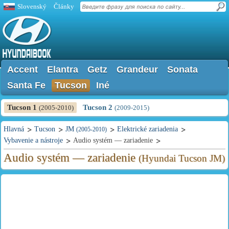
Slovenský
Články
Accent
Elantra
Getz
Grandeur
Sonata
Santa Fe
Tucson
Iné
Tucson 1
Tucson 2
(2005-2010)
(2009-2015)
Hlavná
Tucson
JM
Elektrické zariadenia
(2005-2010)
Vybavenie a nástroje
Audio systém — zariadenie
Audio systém — zariadenie
(Hyundai Tucson JM)