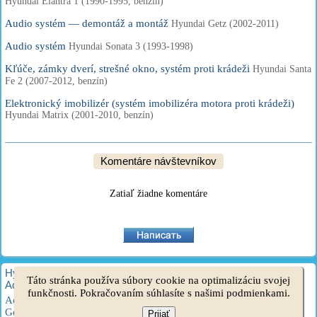
Hyundai Elantra 1 (1990-1995, benzín)
Audio systém — demontáž a montáž
Hyundai Getz (2002-2011)
Audio systém
Hyundai Sonata 3 (1993-1998)
Kľúče, zámky dverí, strešné okno, systém proti krádeži
Hyundai Santa
Fe 2 (2007-2012, benzín)
Elektronický imobilizér (systém imobilizéra motora proti krádeži)
Hyundai Matrix (2001-2010, benzín)
Komentáre návštevníkov
Zatiaľ žiadne komentáre
HyundaiBook.ru © 2018-2026
·
Plná verzia
·
Mapa stránok
·
Táto stránka používa súbory cookie na optimalizáciu svojej
Administrácia
·
Vyhľadávanie na stránke
·
Majitelia Hyundai
funkčnosti. Pokračovaním súhlasíte s našimi podmienkami.
Accent 1
·
Accent 2
·
Accent 3
·
Elantra 1
·
Elantra 2
·
Elantra 3
·
Getz
·
Sonata 3
·
Sonata 4
·
Santa Fe 2
·
Tucson 1
·
Tucson 2
·
Prijať