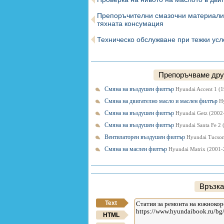
Препоръчителни смазочни материали
тяхната консумация
Техническо обслужване при тежки усл
Препоръчваме друг
Смяна на въздушен филтър
Hyundai Accent 1 (
Смяна на двигателно масло и маслен филтър
H
Смяна на въздушен филтър
Hyundai Getz (2002
Смяна на въздушен филтър
Hyundai Santa Fe 2 
Вентилаторен въздушен филтър
Hyundai Tucson
Смяна на маслен филтър
Hyundai Matrix (2001-
Връзка
Text
HTML