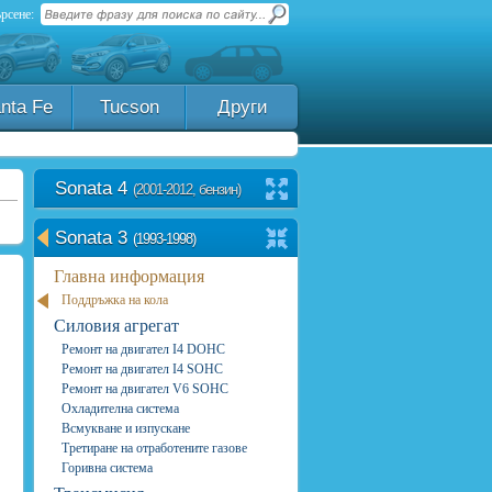
рсене:
nta Fe
Tucson
Други
Sonata 4
(2001-2012, бензин)
Sonata 3
(1993-1998)
Главна информация
Поддръжка на кола
Силовия агрегат
Ремонт на двигател I4 DOHC
Ремонт на двигател I4 SOHC
Ремонт на двигател V6 SOHC
Охладителна система
Всмукване и изпускане
Третиране на отработените газове
Горивна система