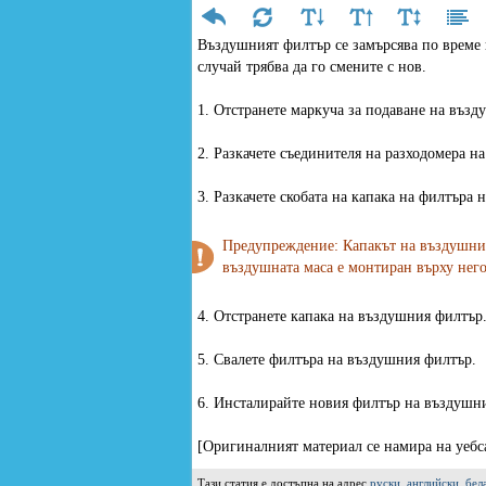
Въздушният филтър се замърсява по време н
случай трябва да го смените с нов.
1. Отстранете маркуча за подаване на възду
2. Разкачете съединителя на разходомера н
3. Разкачете скобата на капака на филтъра
Предупреждение: Капакът на въздушния 
въздушната маса е монтиран върху него
4. Отстранете капака на въздушния филтър
5. Свалете филтъра на въздушния филтър.
6. Инсталирайте новия филтър на въздушни
[Оригиналният материал се намира на у
Тази статия е достъпна на адрес
руски
,
английски
,
бел