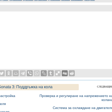
Sonata 3: Поддръжка на кола
СЛЕДВАЩИ
настройка
Проверка и регулиране на напрежението н
колан
теля
Система за охлаждане на двигател
гателя