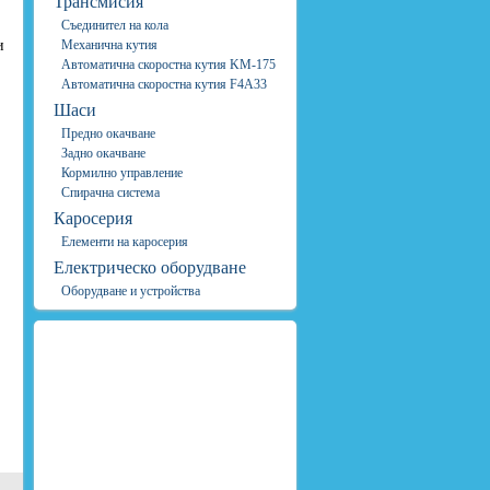
Трансмисия
Съединител на кола
и
Механична кутия
Автоматична скоростна кутия KM-175
Автоматична скоростна кутия F4A33
Шаси
Предно окачване
Задно окачване
Кормилно управление
Спирачна система
Каросерия
Елементи на каросерия
Електрическо оборудване
Оборудване и устройства