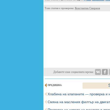
Тази статия е проверена:
Константин Смирнов
Добавете към социалната мрежа:
ПРЕДИШНА
Хлабина на клапаните — проверка и 
Смяна на масления филтър на двига
Проверка на нивото на маслото в дви