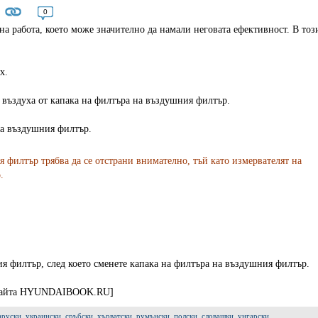
0
а работа, което може значително да намали неговата ефективност. В тоз
х.
а въздуха от капака на филтъра на въздушния филтър.
 на въздушния филтър.
филтър трябва да се отстрани внимателно, тъй като измервателят на
.
.
я филтър, след което сменете капака на филтъра на въздушния филтър.
ебсайта HYUNDAIBOOK.RU]
аруски
,
украински
,
сръбски
,
хърватски
,
румънски
,
полски
,
словашки
,
унгарски