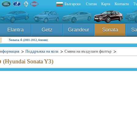
Български
Статии
Карта
Контакти
Тъ
Elantra
Getz
Grandeur
Sonata
Sa
Sonata 4
(2001-2012, бензин)
информация
Поддръжка на кола
Смяна на въздушен филтър
р
(Hyundai Sonata Y3)