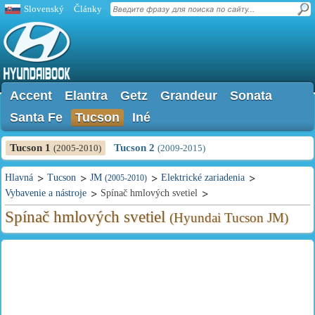
Slovenský
Články
Accent
Elantra
Getz
Grandeur
Sonata
Santa Fe
Tucson
Iné
Tucson 1
Tucson 2
(2005-2010)
(2009-2015)
Hlavná
Tucson
JM
Elektrické zariadenia
(2005-2010)
Vybavenie a nástroje
Spínač hmlových svetiel
Spínač hmlových svetiel
(Hyundai Tucson JM)