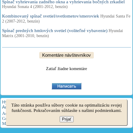
Spínač vyhrievania zadného okna a vyhrievania bočných zrkadiel
Hyundai Sonata 4 (2001-2012, benzín)
Kombinovaný spínač svetiel/svetlometov/smeroviek
Hyundai Santa Fe
2 (2007-2012, benzín)
Spínač predných hmlových svetiel (voliteľné vybavenie)
Hyundai
Matrix (2001-2010, benzín)
Komentáre návštevníkov
Zatiaľ žiadne komentáre
HyundaiBook.ru © 2018-2026
·
Plná verzia
·
Mapa stránok
·
Táto stránka používa súbory cookie na optimalizáciu svojej
Administrácia
·
Vyhľadávanie na stránke
·
Majitelia Hyundai
funkčnosti. Pokračovaním súhlasíte s našimi podmienkami.
Accent 1
·
Accent 2
·
Accent 3
·
Elantra 1
·
Elantra 2
·
Elantra 3
·
Getz
·
Sonata 3
·
Sonata 4
·
Santa Fe 2
·
Tucson 1
·
Tucson 2
·
Prijať
Matrix