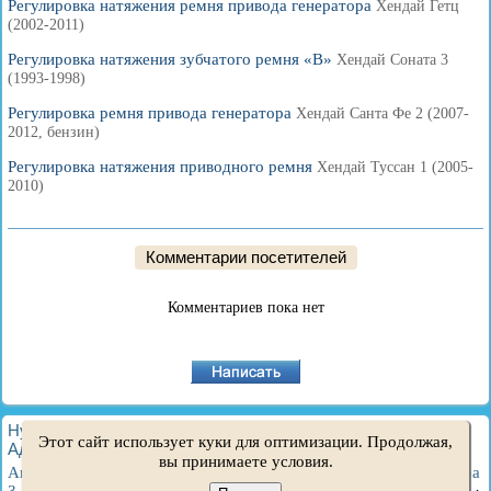
Регулировка натяжения ремня привода генератора
Хендай Гетц
(2002-2011)
Регулировка натяжения зубчатого ремня «В»
Хендай Соната 3
(1993-1998)
Регулировка ремня привода генератора
Хендай Санта Фе 2 (2007-
2012, бензин)
Регулировка натяжения приводного ремня
Хендай Туссан 1 (2005-
2010)
Комментарии посетителей
Комментариев пока нет
HyundaiBook.ru © 2018-2026
·
Полная версия
·
Карта сайта
·
Этот сайт использует куки для оптимизации. Продолжая,
Администрация
·
Поиск по сайту
·
Владельцам Хендай
вы принимаете условия.
Акцент 1
·
Акцент 2
·
Акцент 3
·
Элантра 1
·
Элантра 2
·
Элантра