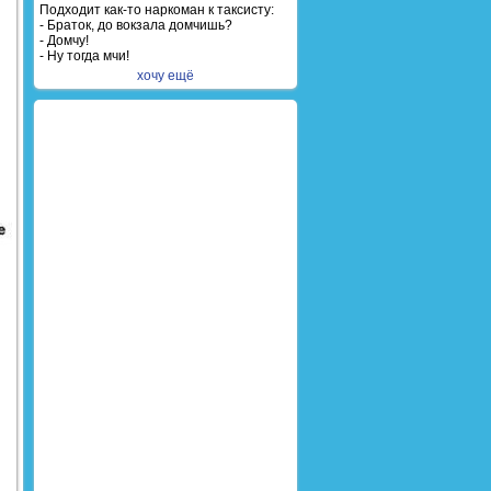
Подходит как-то наркоман к таксисту:
- Браток, до вокзала домчишь?
- Домчу!
- Ну тогда мчи!
хочу ещё