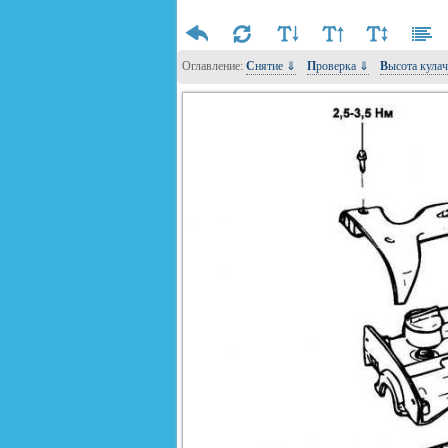
Оглавление:
Снятие ⇓
Проверка ⇓
Высота кул