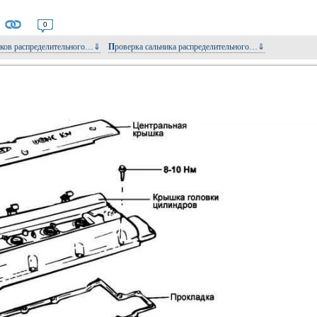
0
ачков распределительного…⇓
Проверка сальника распределительного…⇓