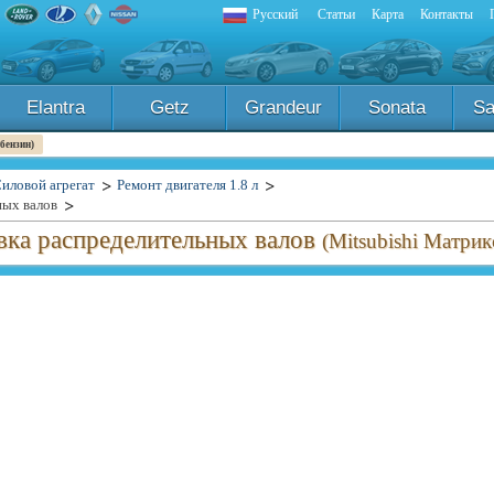
Русский
Статьи
Карта
Контакты
Elantra
Getz
Grandeur
Sonata
Sa
 бензин)
иловой агрегат
Ремонт двигателя 1.8 л
ных валов
овка распределительных валов
(Mitsubishi Матрик