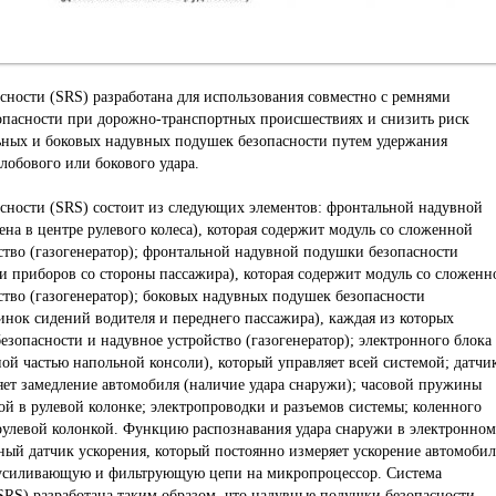
сности (SRS) разработана для использования совместно с ремнями
зопасности при дорожно-транспортных происшествиях и снизить риск
ьных и боковых надувных подушек безопасности путем удержания
лобового или бокового удара.
сности (SRS) состоит из следующих элементов: фронтальной надувной
на в центре рулевого колеса), которая содержит модуль со сложенной
ство (газогенератор); фронтальной надувной подушки безопасности
и приборов со стороны пассажира), которая содержит модуль со сложенн
тво (газогенератор); боковых надувных подушек безопасности
нок сидений водителя и переднего пассажира), каждая из которых
зопасности и надувное устройство (газогенератор); электронного блока
ой частью напольной консоли), который управляет всей системой; датчи
еляет замедление автомобиля (наличие удара снаружи); часовой пружины
й в рулевой колонке; электропроводки и разъемов системы; коленного
д рулевой колонкой. Функцию распознавания удара снаружи в электронном
ный датчик ускорения, который постоянно измеряет ускорение автомобил
з усиливающую и фильтрующую цепи на микропроцессор. Система
SRS) разработана таким образом, что надувные подушки безопасности