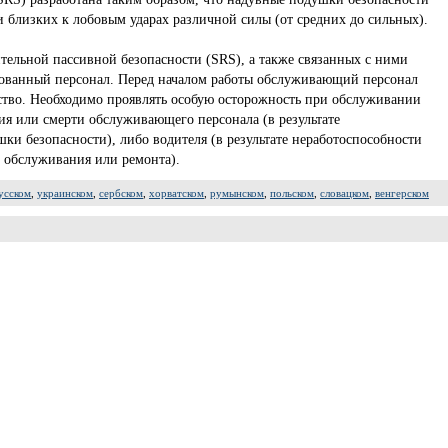
и близких к лобовым ударах различной силы (от средних до сильных).
тельной пассивной безопасности (SRS), а также связанных с ними
рованный персонал. Перед началом работы обслуживающий персонал
ство. Необходимо проявлять особую осторожность при обслуживании
ия или смерти обслуживающего персонала (в результате
и безопасности), либо водителя (в результате неработоспособности
 обслуживания или ремонта).
усском
,
украинском
,
сербском
,
хорватском
,
румынском
,
польском
,
словацком
,
венгерском