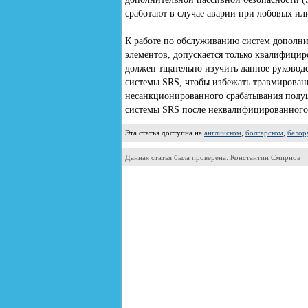
сработают в случае аварии при лобовых ил
К работе по обслуживанию систем дополни
элементов, допускается только квалифици
должен тщательно изучить данное руковод
системы SRS, чтобы избежать травмирован
несанкционированного срабатывания подушк
системы SRS после неквалифицированного
Эта статья доступна на
английском
,
болгарском
,
белор
Данная статья была проверена:
Константин Смирнов