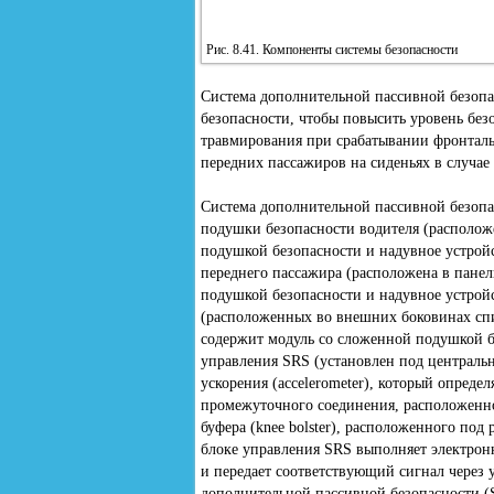
Рис. 8.41. Компоненты системы безопасности
Система дополнительной пассивной безопа
безопасности, чтобы повысить уровень бе
травмирования при срабатывании фронтал
передних пассажиров на сиденьях в случае 
Система дополнительной пассивной безопа
подушки безопасности водителя (расположе
подушкой безопасности и надувное устрой
переднего пассажира (расположена в панел
подушкой безопасности и надувное устройс
(расположенных во внешних боковинах спи
содержит модуль со сложенной подушкой бе
управления SRS (установлен под центральн
ускорения (accelerometer), который опред
промежуточного соединения, расположенно
буфера (knee bolster), расположенного по
блоке управления SRS выполняет электрон
и передает соответствующий сигнал чере
дополнительной пассивной безопасности (