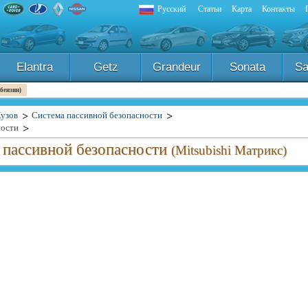
Русский
Статьи
Карта
Контакты
Elantra
Getz
Grandeur
Sonata
Sa
 бензин)
узов
Система пассивной безопасности
ности
 пассивной безопасности
(Mitsubishi Матрикс)