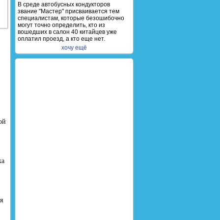
В среде автобусных кондукторов
звание "Мастер" присваивается тем
специалистам, которые безошибочно
могут точно определить, кто из
вошедших в салон 40 китайцев уже
оплатил проезд, а кто еще нет.
хочу ещё
ой
ка
я