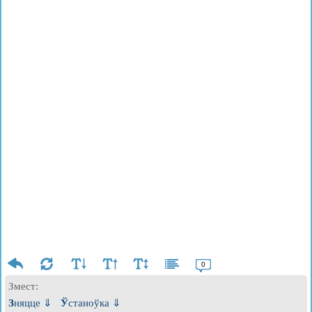
0
Змест:
Зняцце ⇓
Ўстаноўка ⇓