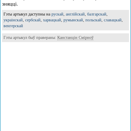
зняцці.
Гэты артыкул даступны на
рускай
,
англійскай
,
балгарскай
,
украінскай
,
сербскай
,
харвацкай
,
румынскай
,
польскай
,
славацкай
,
венгерскай
Гэты артыкул быў правераны:
Канстанцін Смірноў