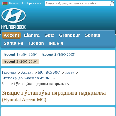
Беларускі
Артыкулы
Accent
Elantra
Getz
Grandeur
Sonata
Santa Fe
Tucson
Іншыя
Accent 1
Accent 2
(1994-1999)
(1999-2005)
Accent 3
(2005-2010)
Галоўная
Акцент
MC
Кузаў
(2005-2010)
Экстэр'ер (вонкавыя элементы)
Зняцце і ўстаноўка пярэдняга падкрылка
Зняцце і ўстаноўка пярэдняга падкрылка
(Hyundai Accent MC)