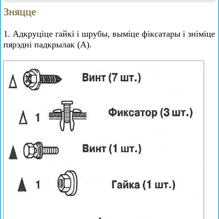
Зняцце
1. Адкруціце гайкі і шрубы, выміце фіксатары і зніміце
пярэдні падкрылак (А).