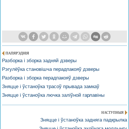
ПАПЯРЭДНІЯ
Разборка і зборка задняй дзверы
Рэгулёўка становішча перадпакояў дзверы
Разборка і зборка перадпакояў дзверы
Зняцце і ўстаноўка трасоў прывада замкаў
Зняцце і ўстаноўка лючка заліўной гарлавіны
НАСТУПНЫЯ
Зняцце і ўстаноўка задняга падкрылка
Зняцце і ўстаноўка ахоўнага молдынгу