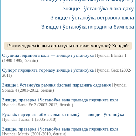
Зняцце і ўстаноўка люка даху
Зняцце і ўстаноўка ветравога шкла
Зняцце і ўстаноўка пярэдняга бампера
Рэкамендуем іншыя артыкулы па тэме мануалаў Хендай:
Ступица пярэдняга кола — зняцце і ўстаноўка
Hyundai Elantra 1
(1990-1995, бензін)
Супорт пярэдняга тормазу зняцце і ўстаноўка
Hyundai Getz (2002-
2011)
Зняцце і ўстаноўка рамяня бяспекі пярэдняга сядзення
Hyundai
Sonata 4 (2001-2012, бензін)
Зняцце, праверка і ўстаноўка вала прывада пярэдняга кола
Hyundai Santa Fe 2 (2007-2012, бензін)
Рухавік пярэдняга абмывальніка шклоў — зняцце і ўстаноўка
Hyundai Tucson 1 (2005-2010)
Зняцце, праверка і ўстаноўка вала прывада пярэдняга кола
Hyundai Matrix (2001-2010, бензін)