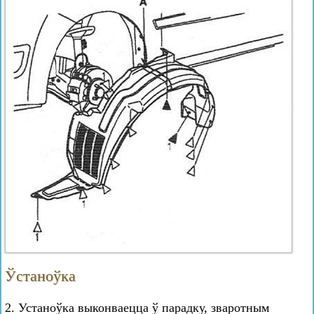
Ўстаноўка
2. Устаноўка выконваецца ў парадку, зваротным