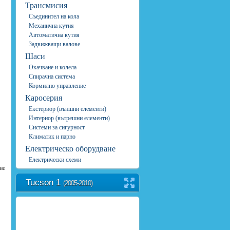
Трансмисия
Съединител на кола
Механична кутия
Автоматична кутия
Задвижващи валове
Шаси
Окачване и колела
Спирачна система
Кормилно управление
Каросерия
Екстериор (външни елементи)
Интериор (вътрешни елементи)
Системи за сигурност
Климатик и парно
Електрическо оборудване
Електрически схеми
не
Tucson 1
(2005-2010)