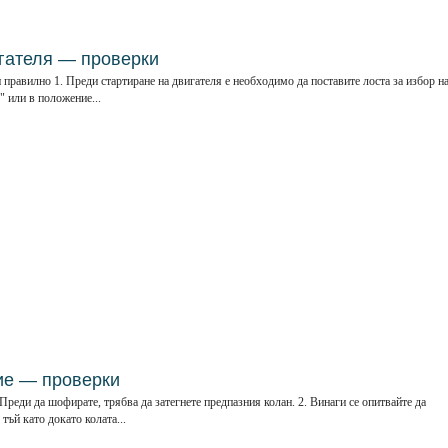
гателя — проверки
 правилно 1. Преди стартиране на двигателя е необходимо да поставите лоста за избор н
" или в положение...
ие — проверки
Преди да шофирате, трябва да затегнете предпазния колан. 2. Винаги се опитвайте да
тъй като докато колата...