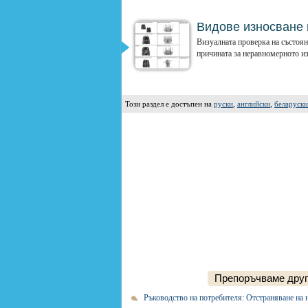
Видове износване 
Визуалната проверка на състоян
причината за неравномерното изн
Този раздел е достъпен на
руски
,
английски
,
беларуски
Препоръчваме други
Ръководство на потребителя: Отстраняване на 