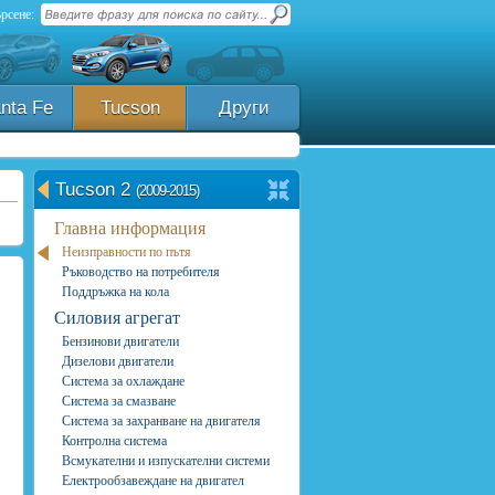
рсене:
nta Fe
Tucson
Други
Tucson 2
(2009-2015)
Главна информация
Неизправности по пътя
Ръководство на потребителя
Поддръжка на кола
Силовия агрегат
Бензинови двигатели
Дизелови двигатели
Система за охлаждане
Система за смазване
Система за захранване на двигателя
Контролна система
Всмукателни и изпускателни системи
Електрообзавеждане на двигател