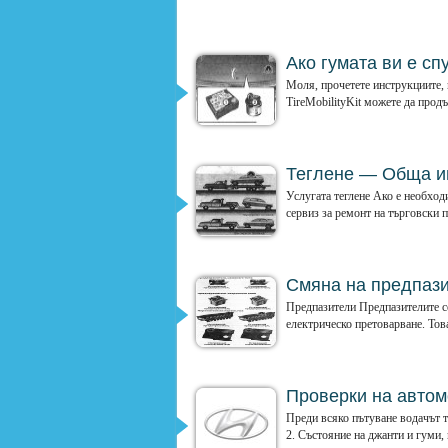
Ако гумата ви е спук
Моля, прочетете инструкциите, п
TireMobilityKit можете да прод
Теглене — Обща 
Услугата теглене Ако е необход
сервиз за ремонт на търговски пр
Смяна на предпаз
Предпазители Предпазителите се
електрическо претоварване. Това
Проверки на авто
Преди всяко пътуване водачът т
2. Състояние на джанти и гуми, к