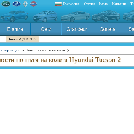
Български
Статии
Карта
Контакти
Тъ
Elantra
Getz
Grandeur
Sonata
Sa
Tucson 2
(2009-2015)
информация
Неизправности по пътя
ости по пътя на колата Hyundai Tucson 2