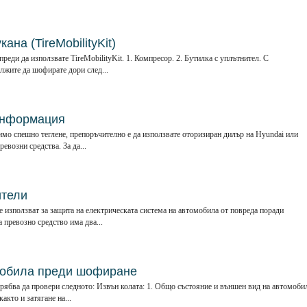
ана (TireMobilityKit)
реди да използвате TireMobilityKit. 1. Компресор. 2. Бутилка с уплътнител. С
ължите да шофирате дори след...
информация
имо спешно теглене, препоръчително е да използвате оторизиран дилър на Hyundai или
евозни средства. За да...
ители
 използват за защита на електрическата система на автомобила от повреда поради
 превозно средство има два...
мобила преди шофиране
рябва да провери следното: Извън колата: 1. Общо състояние и външен вид на автомоби
акто и затягане на...