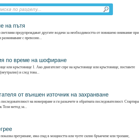
е на пътя
светлини предупреждават другите водачи за необходимостта от повишено внимание при
 разминаване с превозно...
ия по време на шофиране
ище или кръстовище 1. Ако двигателят спре на кръстовище или кръстовище, поставете
неутрално) и след това...
гателя от външен източник на захранване
 последователност на номериране и ги разкачете в обратната последователност. Стартира
 Този метод за...
егрее
показва прегряване, има спад в мощността или чуете силно бръмчене или тропане,