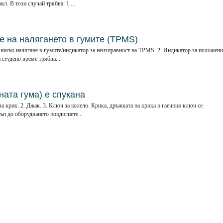
л. В този случай трябва: 1....
е на налягането в гумите (TPMS)
 ниско налягане в гумите/индикатор за неизправност на TPMS. 2. Индикатор за положени
 студено време трябва...
ната гума) е спукана
а крик. 2. Джак. 3. Ключ за колело. Крика, дръжката на крика и гаечния ключ се
ъп до оборудването повдигнете...