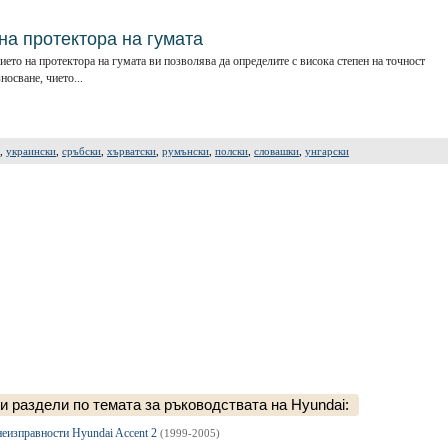
на протектора на гумата
ието на протектора на гумата ви позволява да определите с висока степен на точност
осване, чието...
,
украински
,
сръбски
,
хърватски
,
румънски
,
полски
,
словашки
,
унгарски
 раздели по темата за ръководствата на Hyundai:
неизправности Hyundai Accent 2
(1999-2005)