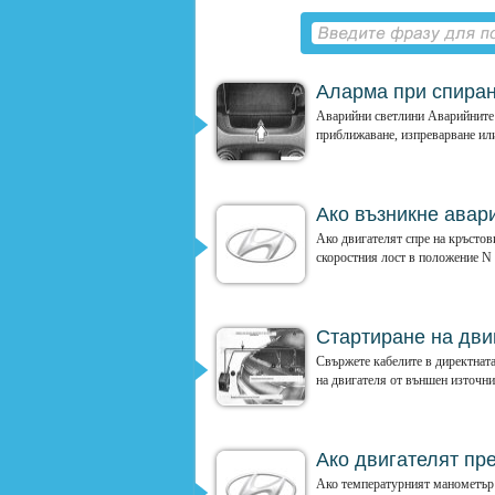
Аларма при спиран
Аварийни светлини Аварийните 
приближаване, изпреварване или
Ако възникне авар
Ако двигателят спре на кръстов
скоростния лост в положение N (
Стартиране на дви
Свържете кабелите в директната
на двигателя от външен източник
Ако двигателят пр
Ако температурният манометър 