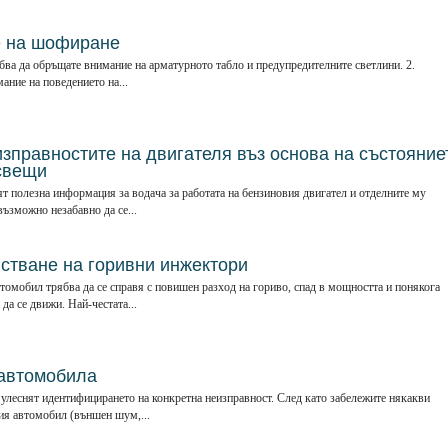
е на шофиране
бва да обръщате внимание на арматурното табло и предупредителните светлини. 2.
ание на поведението на...
зправностите на двигателя въз основа на състояние
свещи
т полезна информация за водача за работата на бензиновия двигател и отделните му
възможно незабавно да се...
истване на горивни инжектори
томобил трябва да се справя с повишен разход на гориво, спад в мощността и понякога
да се движи. Най-честата...
 автомобила
улеснят идентифицирането на конкретна неизправност. След като забележите някакви
ия автомобил (външен шум,...