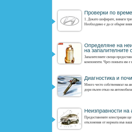
Проверки по врем
1. Докато шофирате, винаги тря
Необходимо е да се обърне вним
Определяне на неи
на запалителните 
Запалителните свещи предоставя
компоненти. Чрез появата им е 
Диагностика и поч
Много често собственикът на ав
дори пълен отказ на автомобила 
Неизправности на
Предоставените илюстрации ще 
отклонения от нормата във ваш