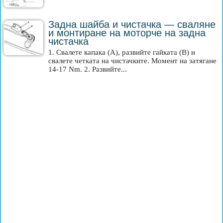
Задна шайба и чистачка — сваляне
и монтиране на моторче на задна
чистачка
1. Свалете капака (A), развийте гайката (B) и
свалете четката на чистачките. Момент на затягане
14-17 Nm. 2. Развийте...