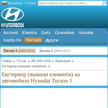
Български
Статии
Accent
Elantra
Getz
Grandeur
Sonata
Santa Fe
Tucson
Други
Tucson 1
Tucson 2
(2005-2010)
(2009-2015)
Главна
Туссан
JM
Каросерия
(2005-2010)
Екстериор (външни елементи)
Екстериор (външни елементи) на
автомобила Hyundai Tucson 1