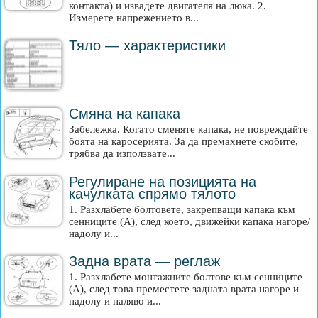
контакта) и извадете двигателя на люка. 2.
Измерете напрежението в...
Тяло — характеристики
Смяна на капака
Забележка. Когато сменяте капака, не повреждайте
боята на каросерията. За да премахнете скобите,
трябва да използвате...
Регулиране на позицията на
качулката спрямо тялото
1. Разхлабете болтовете, закрепващи капака към
сенниците (A), след което, движейки капака нагоре/
надолу и...
Задна врата — реглаж
1. Разхлабете монтажните болтове към сенниците
(A), след това преместете задната врата нагоре и
надолу и наляво и...