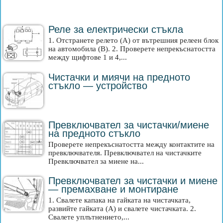
Реле за електрически стъкла
1. Отстранете релето (A) от вътрешния релеен блок
на автомобила (B). 2. Проверете непрекъснатостта
между щифтове 1 и 4,...
Чистачки и миячи на предното
стъкло — устройство
Превключвател за чистачки/миене
на предното стъкло
Проверете непрекъснатостта между контактите на
превключвателя. Превключвател на чистачките
Превключвател за миене на...
Превключвател за чистачки и миене
— премахване и монтиране
1. Свалете капака на гайката на чистачката,
развийте гайката (A) и свалете чистачката. 2.
Свалете уплътнението,...