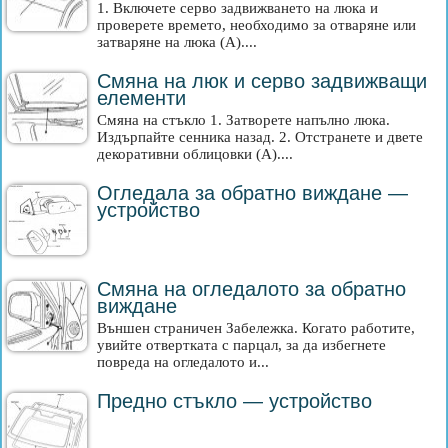
1. Включете серво задвижването на люка и
проверете времето, необходимо за отваряне или
затваряне на люка (A)....
Смяна на люк и серво задвижващи
елементи
Смяна на стъкло 1. Затворете напълно люка.
Издърпайте сенника назад. 2. Отстранете и двете
декоративни облицовки (A)....
Огледала за обратно виждане —
устройство
Смяна на огледалото за обратно
виждане
Външен страничен Забележка. Когато работите,
увийте отвертката с парцал, за да избегнете
повреда на огледалото и...
Предно стъкло — устройство