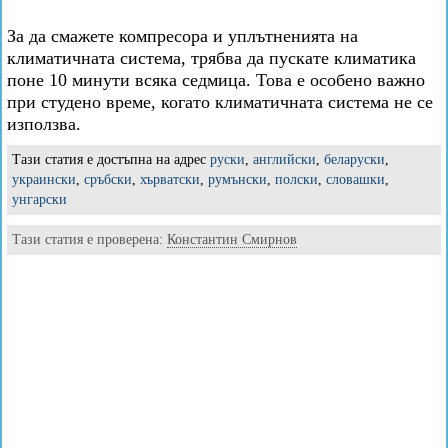
За да смажете компресора и уплътненията на
климатичната система, трябва да пускате климатика
поне 10 минути всяка седмица. Това е особено важно
при студено време, когато климатичната система не се
използва.
Тази статия е достъпна на адрес
руски
,
английски
,
беларуски
,
украински
,
сръбски
,
хърватски
,
румънски
,
полски
,
словашки
,
унгарски
Тази статия е проверена:
Константин Смирнов