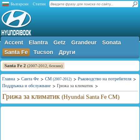
Български
Статии
Accent
Elantra
Getz
Grandeur
Sonata
Santa Fe
Tucson
Други
Santa Fe 2
(2007-2012, бензин)
Главна
Санта Фе
CM
Ръководство на потребителя
(2007-2012)
Поддръжка и обслужване
Грижа за климатик
Грижа за климатик
(Hyundai Santa Fe CM)