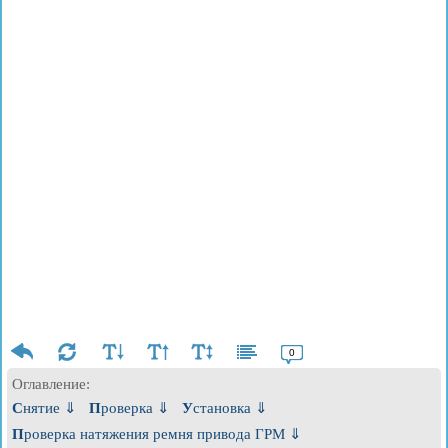
0
Оглавление:
Снятие ⇓
Проверка ⇓
Установка ⇓
Проверка натяжения ремня привода ГРМ ⇓