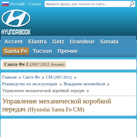
Русский
Статьи
Accent
Elantra
Getz
Grandeur
Sonata
Santa Fe
Tucson
Прочие
Санта Фе 2
(2007-2012, бензин)
Главная
Санта Фе
CM
(2007-2012)
Руководство по эксплуатации
Вождение автомобиля
Управление механической коробкой передач
Управление механической коробкой
передач
(Hyundai Santa Fe CM)