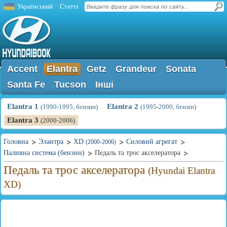
Український
Статті
Accent
Elantra
Getz
Grandeur
Sonata
Santa Fe
Tucson
Інші
Elantra 1
Elantra 2
(1990-1995, бензин)
(1995-2000, бензін)
Elantra 3
(2000-2006)
Головна
Элантра
XD
Силовий агрегат
(2000-2006)
Паливна система (бензин)
Педаль та трос акселератора
Педаль та трос акселератора
(Hyundai Elantra
XD)