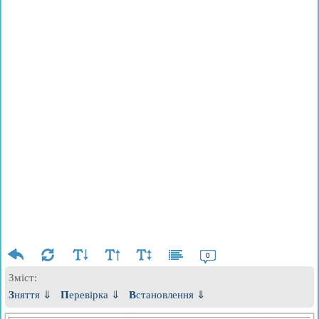
0
Зміст:
Зняття ⇓
Перевірка ⇓
Встановлення ⇓