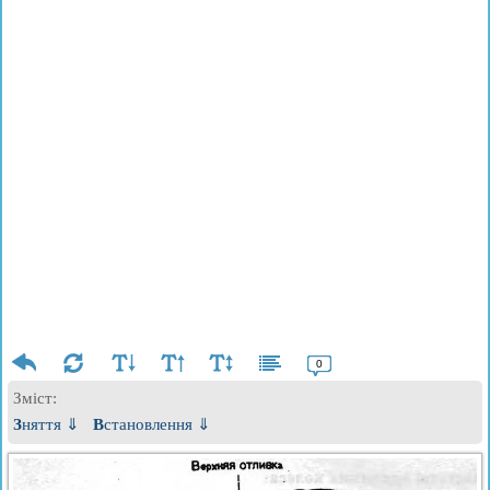
0
Зміст:
Зняття ⇓
Встановлення ⇓