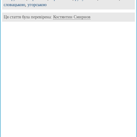
словацькою
,
угорською
Ця стаття була перевірена:
Костянтин Смирнов