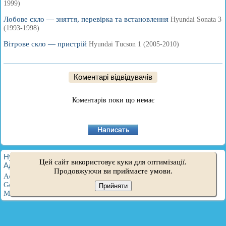
1999)
Лобове скло — зняття, перевірка та встановлення
Hyundai Sonata 3
(1993-1998)
Вітрове скло — пристрій
Hyundai Tucson 1 (2005-2010)
Коментарі відвідувачів
Коментарів поки що немає
HyundaiBook.ru © 2018-2026
·
Повна версія
·
Карта сайту
·
Цей сайт використовує куки для оптимізації.
Адміністрація
·
Пошук по сайту
·
Власникам Hyundai
Продовжуючи ви приймаєте умови.
Accent 1
·
Accent 2
·
Accent 3
·
Elantra 1
·
Elantra 2
·
Elantra 3
·
Getz
·
Sonata 3
·
Sonata 4
·
Santa Fe 2
·
Tucson 1
·
Tucson 2
·
Прийняти
Matrix