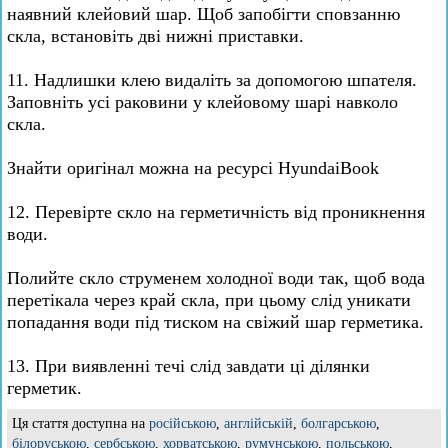
наявний клейовий шар. Щоб запобігти сповзанню
скла, встановіть дві нижні приставки.
11. Надлишки клею видаліть за допомогою шпателя.
Заповніть усі раковини у клейовому шарі навколо
скла.
Знайти оригінал можна на ресурсі HyundaiBook
12. Перевірте скло на герметичність від проникнення
води.
Полийте скло струменем холодної води так, щоб вода
перетікала через край скла, при цьому слід уникати
попадання води під тиском на свіжий шар герметика.
13. При виявленні течі слід завдати ці ділянки
герметик.
Ця стаття доступна на
російською
,
англійській
,
болгарською
,
білоруською
,
сербською
,
хорватською
,
румунською
,
польською
,