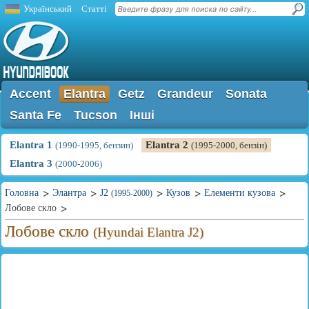
Український
Статті
Accent
Elantra
Getz
Grandeur
Sonata
Santa Fe
Tucson
Інші
Elantra 1
Elantra 2
(1990-1995, бензин)
(1995-2000, бензін)
Elantra 3
(2000-2006)
Головна
Элантра
J2
Кузов
Елементи кузова
(1995-2000)
Лобове скло
Лобове скло
(Hyundai Elantra J2)