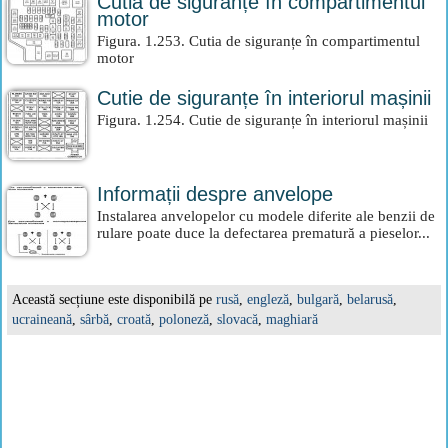
Cutia de siguranțe în compartimentul
motor
Figura. 1.253. Cutia de siguranțe în compartimentul
motor
Cutie de siguranțe în interiorul mașinii
Figura. 1.254. Cutie de siguranțe în interiorul mașinii
Informații despre anvelope
Instalarea anvelopelor cu modele diferite ale benzii de
rulare poate duce la defectarea prematură a pieselor...
Această secțiune este disponibilă pe
rusă
,
engleză
,
bulgară
,
belarusă
,
ucraineană
,
sârbă
,
croată
,
poloneză
,
slovacă
,
maghiară