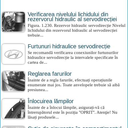
Verificarea nivelului lichidului din
rezervorul hidraulic al servodirecției
Figura. 1.230. Rezervor hidraulic servodirecție Nivelul
lichidului din rezervorul hidraulic al servodirecției
trebuie...
Furtunuri hidraulice servodirecție
Se recomandă verificarea conexiunilor furtunurilor
hidraulice servodirecție la intervalele specificate în
cartea de...
Reglarea farurilor
Înainte de a regla farurile, efectuați operațiunile
enumerate mai jos. Toate anvelopele trebuie să aibă
presiunea...
Înlocuirea lămpilor
Înainte de a înlocui lămpile, asigurați-vă că
întrerupătorul este în poziția "OPRIT". Atenţie! Nu
lăsați produsele...