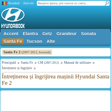
Română
Articole
Accent
Elantra
Getz
Grandeur
Sonata
Santa Fe
Tucson
Alte
Santa Fe 2
(2007-2012, benzină)
Principală
Santa Fe
CM
Manual de utilizare
(2007-2012)
Întreținere și îngrijire
Întreținerea și îngrijirea mașinii Hyundai Santa
Fe 2