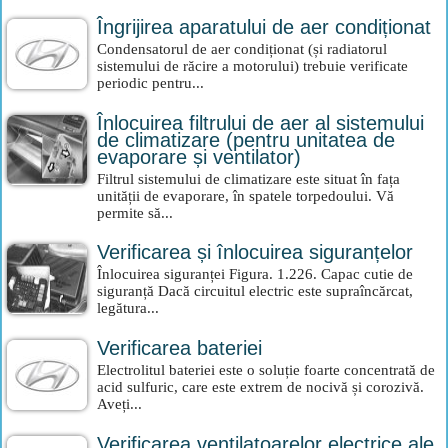
Îngrijirea aparatului de aer condiționat
Condensatorul de aer condiționat (și radiatorul
sistemului de răcire a motorului) trebuie verificate
periodic pentru...
Înlocuirea filtrului de aer al sistemului
de climatizare (pentru unitatea de
evaporare și ventilator)
Filtrul sistemului de climatizare este situat în fața
unității de evaporare, în spatele torpedoului. Vă
permite să...
Verificarea și înlocuirea siguranțelor
Înlocuirea siguranței Figura. 1.226. Capac cutie de
siguranță Dacă circuitul electric este supraîncărcat,
legătura...
Verificarea bateriei
Electrolitul bateriei este o soluție foarte concentrată de
acid sulfuric, care este extrem de nocivă și corozivă.
Aveți...
Verificarea ventilatoarelor electrice ale