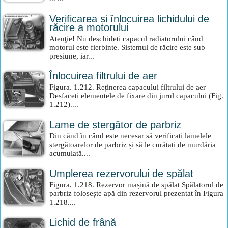
Verificarea și înlocuirea lichidului de
răcire a motorului
Atenţie! Nu deschideți capacul radiatorului când
motorul este fierbinte. Sistemul de răcire este sub
presiune, iar...
Înlocuirea filtrului de aer
Figura. 1.212. Reținerea capacului filtrului de aer
Desfaceți elementele de fixare din jurul capacului (Fig.
1.212)....
Lame de ștergător de parbriz
Din când în când este necesar să verificați lamelele
ștergătoarelor de parbriz și să le curățați de murdăria
acumulată....
Umplerea rezervorului de spălat
Figura. 1.218. Rezervor mașină de spălat Spălatorul de
parbriz folosește apă din rezervorul prezentat în Figura
1.218....
Lichid de frână