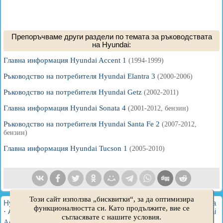
Препоръчваме други раздели по темата за ръководствата
на Hyundai:
Главна информация Hyundai Accent 1
(1994-1999)
Ръководство на потребителя Hyundai Elantra 3
(2000-2006)
Ръководство на потребителя Hyundai Getz
(2002-2011)
Главна информация Hyundai Sonata 4
(2001-2012, бензин)
Ръководство на потребителя Hyundai Santa Fe 2
(2007-2012,
бензин)
Главна информация Hyundai Tucson 1
(2005-2010)
Този сайт използва „бисквитки“, за да оптимизира
HyundaiBook.ru © 2018-2026
·
Пълна версия
·
Карта на сайта
функционалността си. Като продължите, вие се
·
Администрация
·
Търсене в сайта
·
Собственици на Hyundai
съгласявате с нашите условия.
Accent 1
·
Accent 2
·
Accent 3
·
Elantra 1
·
Elantra 2
·
Elantra 3
·