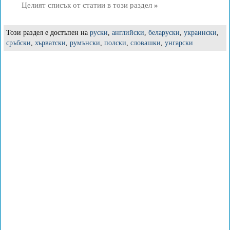
Целият списък от статии в този раздел
»
Този раздел е достъпен на
руски
,
английски
,
беларуски
,
украински
,
сръбски
,
хърватски
,
румънски
,
полски
,
словашки
,
унгарски