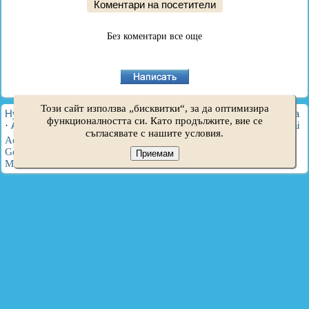
Коментари на посетители
Без коментари все още
Този сайт използва „бисквитки“, за да оптимизира
HyundaiBook.ru © 2018-2026
·
Пълна версия
·
Карта на сайта
функционалността си. Като продължите, вие се
·
Администрация
·
Търсене в сайта
·
Собственици на Hyundai
съгласявате с нашите условия.
Accent 1
·
Accent 2
·
Accent 3
·
Elantra 1
·
Elantra 2
·
Elantra 3
·
Getz
·
Sonata 3
·
Sonata 4
·
Santa Fe 2
·
Tucson 1
·
Tucson 2
·
Приемам
Matrix