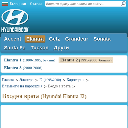
Български
Статии
Accent
Elantra
Getz
Grandeur
Sonata
Santa Fe
Tucson
Други
Elantra 1
Elantra 2
(1990-1995, бензин)
(1995-2000, бензин)
Elantra 3
(2000-2006)
Главна
Элантра
J2
Каросерия
(1995-2000)
Елементи на каросерия
Входна врата
Входна врата
(Hyundai Elantra J2)