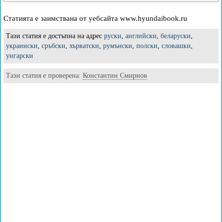
Статията е заимствана от уебсайта www.hyundaibook.ru
Тази статия е достъпна на адрес
руски
,
английски
,
беларуски
,
украински
,
сръбски
,
хърватски
,
румънски
,
полски
,
словашки
,
унгарски
Тази статия е проверена:
Константин Смирнов