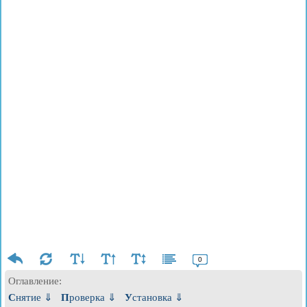
0
Оглавление:
Снятие ⇓
Проверка ⇓
Установка ⇓