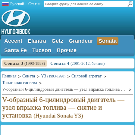
Русский
Статьи
Accent
Elantra
Getz
Grandeur
Sonata
Santa Fe
Tucson
Прочие
Соната 3
Соната 4
(1993-1998)
(2001-2012, бензин)
Главная
Соната
Y3
Силовой агрегат
(1993-1998)
Топливная система
V-образный 6-цилиндровый двигатель — узел впрыска топлива — снятие и установка
V-образный 6-цилиндровый двигатель —
узел впрыска топлива — снятие и
установка
(Hyundai Sonata Y3)