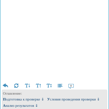
0
Оглавление:
Подготовка к проверке ⇓
Условия проведения проверки ⇓
Анализ результатов ⇓