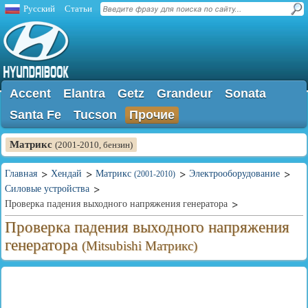
Русский
Статьи
Accent
Elantra
Getz
Grandeur
Sonata
Santa Fe
Tucson
Прочие
Матрикс
(2001-2010, бензин)
Главная
Хендай
Матрикс
Электрооборудование
(2001-2010)
Силовые устройства
Проверка падения выходного напряжения генератора
Проверка падения выходного напряжения
генератора
(Mitsubishi Матрикс)