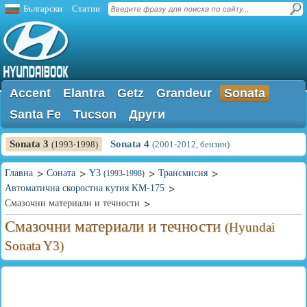
Български
Статии
Accent
Elantra
Getz
Grandeur
Sonata
Santa Fe
Tucson
Други
Sonata 3
Sonata 4
(1993-1998)
(2001-2012, бензин)
Главна
Соната
Y3
Трансмисия
(1993-1998)
Автоматична скоростна кутия KM-175
Смазочни материали и течности
Смазочни материали и течности
(Hyundai
Sonata Y3)