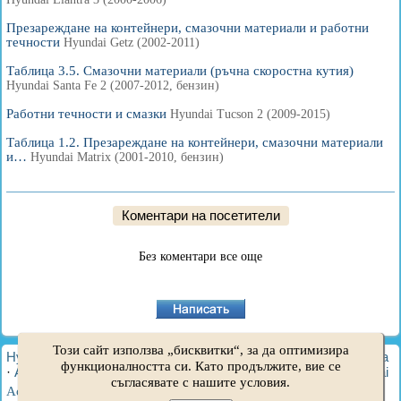
Презареждане на контейнери, смазочни материали и работни
течности
Hyundai Getz (2002-2011)
Таблица 3.5. Смазочни материали (ръчна скоростна кутия)
Hyundai Santa Fe 2 (2007-2012, бензин)
Работни течности и смазки
Hyundai Tucson 2 (2009-2015)
Таблица 1.2. Презареждане на контейнери, смазочни материали
и…
Hyundai Matrix (2001-2010, бензин)
Коментари на посетители
Без коментари все още
Този сайт използва „бисквитки“, за да оптимизира
HyundaiBook.ru © 2018-2026
·
Пълна версия
·
Карта на сайта
функционалността си. Като продължите, вие се
·
Администрация
·
Търсене в сайта
·
Собственици на Hyundai
съгласявате с нашите условия.
Accent 1
·
Accent 2
·
Accent 3
·
Elantra 1
·
Elantra 2
·
Elantra 3
·