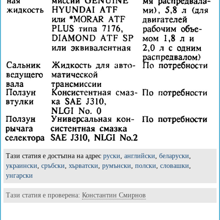
Тази статия е достъпна на адрес
руски
,
английски
,
беларуски
,
украински
,
сръбски
,
хърватски
,
румънски
,
полски
,
словашки
,
унгарски
Тази статия е проверена:
Константин Смирнов